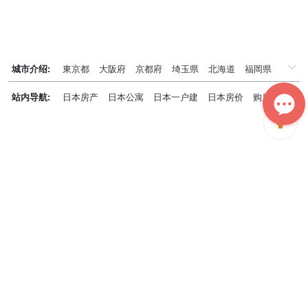
城市介绍:
東京都
大阪府
京都府
埼玉県
北海道
福岡県
千葉県
兵庫県
神奈川県
站内导航:
日本房产
日本公寓
日本一户建
日本房价
购房知识
日本投资概况
日本房产专题
神居秒算能为您做什么？
神居秒算隶属于日本上市不动产集团GA technologies，专为海外投
资家提供全球投资、置业、留学、 租房、移居等全流程服务，打破语
言及文化差异带来的的障碍，更方便地探寻理想中的海外家园。
我们拥有专业的海外房产市场分析团队，定期发布专业投资分析报