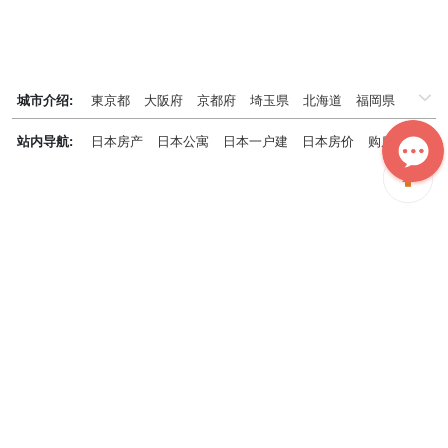
城市介绍:
東京都
大阪府
京都府
埼玉県
北海道
福岡県
千葉県
兵庫県
神奈川県
站内导航:
日本房产
日本公寓
日本一户建
日本房价
购房知识
日本投资概况
日本房产专题
神居秒算能为您做什么？
神居秒算隶属于日本上市不动产集团GA technologies，专为海外投
资家提供全球投资、置业、留学、 租房、移居等全流程服务，打破语
言及文化差异带来的的障碍，更方便地探寻理想中的海外家园。
我们拥有专业的海外房产市场分析团队，定期发布专业投资分析报