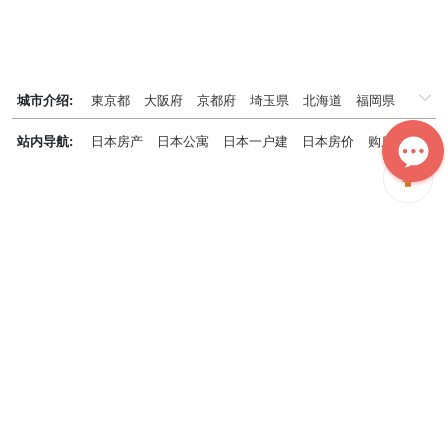
城市介绍:
東京都
大阪府
京都府
埼玉県
北海道
福岡県
千葉県
兵庫県
神奈川県
站内导航:
日本房产
日本公寓
日本一户建
日本房价
购房知识
日本投资概况
日本房产专题
神居秒算能为您做什么？
神居秒算隶属于日本上市不动产集团GA technologies，专为海外投
资家提供全球投资、置业、留学、 租房、移居等全流程服务，打破语
言及文化差异带来的的障碍，更方便地探寻理想中的海外家园。
我们拥有专业的海外房产市场分析团队，定期发布专业投资分析报