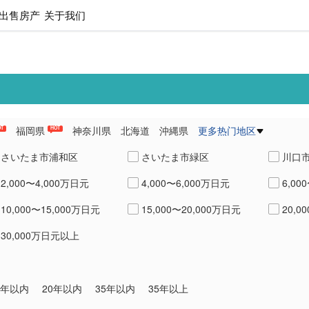
出售房产
关于我们
福岡県
神奈川県
北海道
沖縄県
更多热门地区
OT
HOT
県
愛知県
熊本県
兵庫県
さいたま市浦和区
さいたま市緑区
川口
2,000〜4,000万日元
4,000〜6,000万日元
6,00
鴻巣市
蕨市
戸田
10,000〜15,000万日元
15,000〜20,000万日元
20,0
八潮市
北葛飾郡杉戸町
30,000万日元以上
0年以内
20年以内
35年以内
35年以上