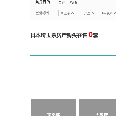
购房目的：
自住
投资
已选条件：
埼玉県
一户建
1年以内
0
日本埼玉県房产购买在售
套
東京都
大阪府