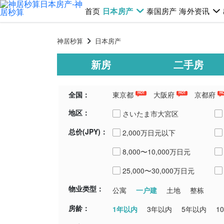
首页
日本房产
泰国房产
海外资讯
神居秒算
日本房产
新房
二手房
全国：
東京都
大阪府
京都府
HOT
HOT
H
地区：
千葉県
埼玉県
青森県
新潟
さいたま市大宮区
总价(JPY)：
2,000万日元以下
所沢市
8,000〜10,000万日元
入間市
25,000〜30,000万日元
物业类型：
一户建
公寓
土地
整栋
房龄：
1年以内
3年以内
5年以内
1