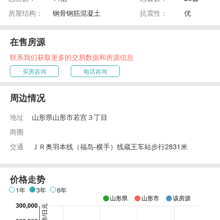
房屋结构：
钢骨钢筋混凝土
抗震性：
优
在售房源
联系我们获取更多的交易数据和房源信息
买房咨询
电话咨询
周边情况
地址
山形県山形市若宫３丁目
商圈
交通
ＪＲ奥羽本线（福岛-横手）线蔵王车站步行2831米
价格走势
1年
3年
6年
山形県
山形市
该房源
300,000