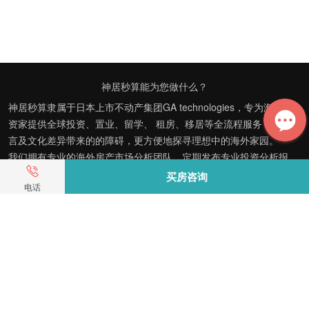
神居秒算能为您做什么？
神居秒算隶属于日本上市不动产集团GA technologies，专为海外投
资家提供全球投资、置业、留学、 租房、移居等全流程服务，打破语
言及文化差异带来的的障碍，更方便地探寻理想中的海外家园。
我们拥有专业的海外房产市场分析团队，定期发布专业投资分析报
告，助您做出更高效、更精准的投资决策。
买房咨询
电话
神居秒算——开启您的海外置业之旅！
上海公司
积爱科技（上海）有限公司
地址: 上海市徐汇区漕溪北路398号 汇智大厦1002室
E-mail：customer@shenjumiaosuan.com