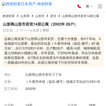
简
神居秒算
山形県
山形市
若宫
山形県山形市若宫14层公寓
山形県山形市若宫14层公寓（2002年 28户）
日文名：ドウペール吉原２番館
这栋公寓坐落于山形県山形市若宫，交通十分便捷，有3个车站、2
条线路可以搭乘，最近的车站是ＪＲ奥羽本线（福岛-横手）的“蔵
王站”，步行大约2831分钟。总户数28户、楼高14层、钢骨钢筋混
凝土结构的小规模公寓，非常坚固。于2002年落成，符合日本政府
的新抗震标准，在7级左右的地震当中也能保持足够的强度。这是
一座建成24年的公寓，此类公寓价格下行的空间非常有限。
地址：
山形県山形市若宫３丁目
交通：
ＪＲ奥羽本线（福岛-横手）线蔵王车站步行2831米
完工时间：
2002年
总层数：
14层
总套数：
28套