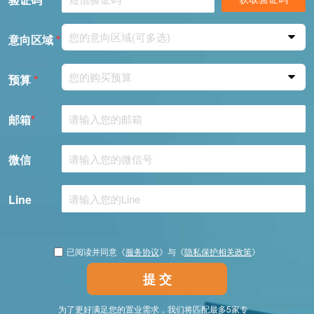
您的意向区域(可多选)
意向区域
*
您的购买预算
预算
*
邮箱
*
微信
Line
已阅读并同意《
服务协议
》与《
隐私保护相关政策
》
提 交
为了更好满足您的置业需求，我们将匹配最多5家专