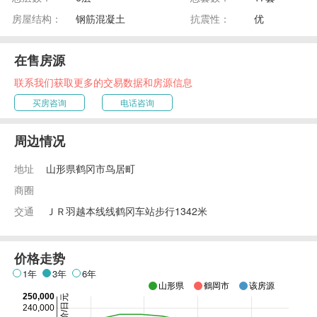
房屋结构：
钢筋混凝土
抗震性：
优
在售房源
联系我们获取更多的交易数据和房源信息
买房咨询
电话咨询
周边情况
地址
山形県鹤冈市鸟居町
商圈
交通
ＪＲ羽越本线线鹤冈车站步行1342米
价格走势
1年
3年
6年
山形県
鶴岡市
该房源
250,000
240,000