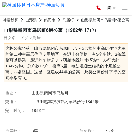
简
神居秒算
山形県
鹤冈市
鸟居町
山形県鹤冈市鸟居町6层公寓
山形県鹤冈市鸟居町6层公寓（1982年 17户）
日文名：メゾン鳥居
这栋公寓坐落于山形県鹤冈市鸟居町，3～5层楼的中高层住宅为主
的第二种中高层住宅专用地区，交通十分便捷，有3个车站、2条线
路可以搭乘，最近的车站是ＪＲ羽越本线的“鹤冈站”，步行大约
1342分钟。总户数17户、楼高6层、钢筋混凝土结构的小规模公
寓，非常坚固。这是一座建成44年的公寓，此类公寓价格下行的空
间非常有限。
地址：
山形県鹤冈市鸟居町
交通：
ＪＲ羽越本线线鹤冈车站步行1342米
完工时间：
1982年
总层数：
6层
总套数：
17套