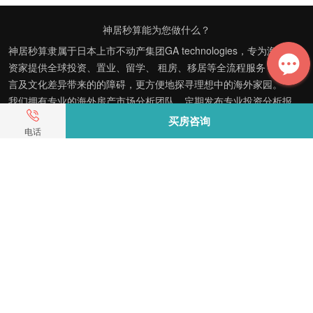
神居秒算能为您做什么？
神居秒算隶属于日本上市不动产集团GA technologies，专为海外投
资家提供全球投资、置业、留学、 租房、移居等全流程服务，打破语
言及文化差异带来的的障碍，更方便地探寻理想中的海外家园。
我们拥有专业的海外房产市场分析团队，定期发布专业投资分析报
告，助您做出更高效、更精准的投资决策。
买房咨询
电话
神居秒算——开启您的海外置业之旅！
上海公司
积爱科技（上海）有限公司
地址: 上海市徐汇区漕溪北路398号 汇智大厦1002室
E-mail：customer@shenjumiaosuan.com
日本公司（東京本社）
株式会社RENOSY ASIA PACIFIC
地址: 東京都港区六本木3-2-1