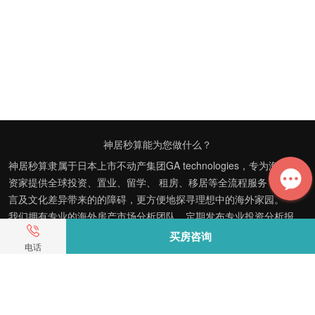
神居秒算能为您做什么？
神居秒算隶属于日本上市不动产集团GA technologies，专为海外投
资家提供全球投资、置业、留学、 租房、移居等全流程服务，打破语
言及文化差异带来的的障碍，更方便地探寻理想中的海外家园。
我们拥有专业的海外房产市场分析团队，定期发布专业投资分析报
告，助您做出更高效、更精准的投资决策。
买房咨询
电话
神居秒算——开启您的海外置业之旅！
上海公司
积爱科技（上海）有限公司