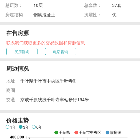
总层数：
10层
总套数：
37套
房屋结构：
钢筋混凝土
抗震性：
优
在售房源
联系我们获取更多的交易数据和房源信息
买房咨询
电话咨询
周边情况
地址
千叶県千叶市中央区千叶寺町
商圈
交通
京成千原线线千叶寺车站步行194米
价格走势
1年
3年
6年
千葉県
千葉市中央区
该房源
400,000