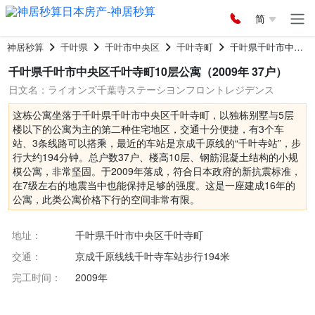
简
神居秒算
千叶県
千叶市中央区
千叶寺町
千叶県千叶市中央区千叶寺町10层公寓
千叶県千叶市中央区千叶寺町10层公寓（2009年 37户）
日文名：ライオンズ千葉寺ステーシヨンフロントレジデンス
这栋公寓坐落于千叶県千叶市中央区千叶寺町，以独栋别墅与5层
楼以下的公寓为主的第二种住宅地区，交通十分便捷，有3个车
站、3条线路可以搭乘，最近的车站是京成千原线的“千叶寺站”，步
行大约194分钟。总户数37户、楼高10层、钢筋混凝土结构的小规
模公寓，非常坚固。于2009年落成，符合日本政府的新抗震标准，
在7级左右的地震当中也能保持足够的强度。这是一座建成16年的
公寓，此类公寓价格下行的空间非常有限。
地址：
千叶県千叶市中央区千叶寺町
交通：
京成千原线线千叶寺车站步行194米
完工时间：
2009年