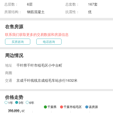
总层数：
6层
总套数：
167套
房屋结构：
钢筋混凝土
抗震性：
优
在售房源
联系我们获取更多的交易数据和房源信息
买房咨询
电话咨询
周边情况
地址
千叶県千叶市稲毛区小中台町
商圈
交通
京成千叶线线京成稲毛车站步行1632米
价格走势
1年
3年
6年
千葉県
千葉市稲毛区
该房源
350,000