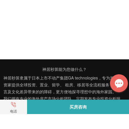
神居秒算能为您做什么？
神居秒算隶属于日本上市不动产集团GA technologies，专为海外投
资家提供全球投资、置业、留学、 租房、移居等全流程服务，打破语
言及文化差异带来的的障碍，更方便地探寻理想中的海外家园。
我们拥有专业的海外房产市场分析团队，定期发布专业投资分析报
告，助您做出更高效、更精准的投资决策。
买房咨询
电话
神居秒算——开启您的海外置业之旅！
上海公司