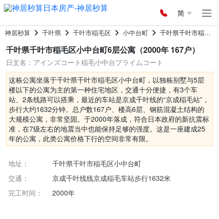
简
神居秒算
千叶県
千叶市稲毛区
小中台町
千叶県千叶市稲毛区小中台町6层公寓
千叶県千叶市稲毛区小中台町6层公寓（2000年 167户）
日文名：アインズコート稲毛小中台プライムコート
这栋公寓坐落于千叶県千叶市稲毛区小中台町，以独栋别墅与5层
楼以下的公寓为主的第一种住宅地区，交通十分便捷，有3个车
站、2条线路可以搭乘，最近的车站是京成千叶线的“京成稲毛站”，
步行大约1632分钟。总户数167户、楼高6层、钢筋混凝土结构的
大规模公寓，非常坚固。于2000年落成，符合日本政府的新抗震标
准，在7级左右的地震当中也能保持足够的强度。这是一座建成25
年的公寓，此类公寓价格下行的空间非常有限。
地址：
千叶県千叶市稲毛区小中台町
交通：
京成千叶线线京成稲毛车站步行1632米
完工时间：
2000年