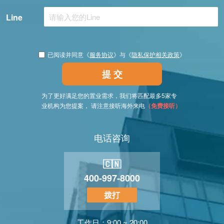
Line
已阅读并同意《
服务协议
》与《
隐私保护相关政策
》
提 交
为了更好满足您的置业需求，我们将匹配最多5家专
业机构为您提案， 请注意接听海外来电
（免费接听）
电话咨询
🇨🇳
400-997-8000
拨打
工作日：9:00 ~ 20:00