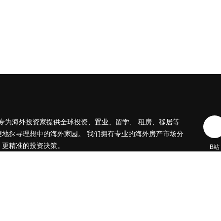
ies，专为海外投资家提供全球投资、置业、留学、 租房、移居等
便地探寻理想中的海外家园。
我们拥有专业的海外房产市场分
、更精准的投资决策。
B站
日本公司（東京本社）
株式会社RENOSY ASIA PACIFIC
地址: 東京都港区六本木3-2-1