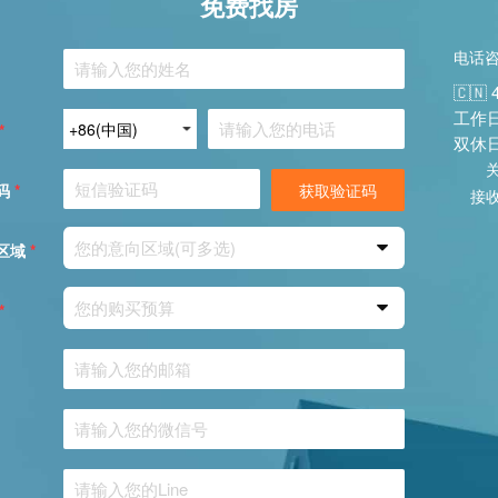
免费找房
电话
🇨🇳 
工作日：
*
双休日：
码
*
获取验证码
接
您的意向区域(可多选)
区域
*
您的购买预算
*