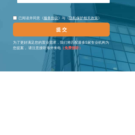
已阅读并同意《
服务协议
》与《
隐私保护相关政策
》
提 交
为了更好满足您的置业需求，我们将匹配最多5家专业机构为
您提案， 请注意接听海外来电
（免费接听）