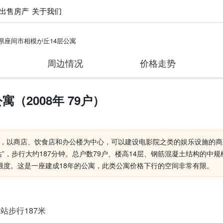
出售房产
关于我们
県座间市相模が丘14层公寓
周边情况
价格走势
（2008年 79户）
，以商店、饮食店和办公楼为中心，可以建设电影院之类的娱乐设施的商
”，步行大约187分钟。总户数79户、楼高14层、钢筋混凝土结构的中规
强度。这是一座建成18年的公寓，此类公寓价格下行的空间非常有限。
站步行187米