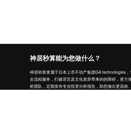
神居秒算能为您做什么？
神居秒算隶属于日本上市不动产集团GA technolog
全流程服务，打破语言及文化差异带来的的障碍，更方
析团队，定期发布专业投资分析报告，助您做出更高效
神居秒算——开启您的海外置业之旅！
上海公司
积爱科技（上海）有限公司
地址: 上海市徐汇区漕溪北路398号 汇智大厦1002室