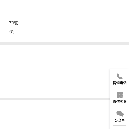
：
79套
：
优
咨询电话
微信客服
公众号