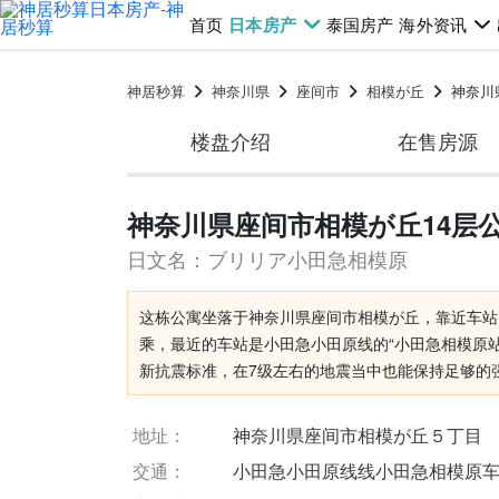
首页
日本房产
泰国房产
海外资讯
神居秒算
神奈川県
座间市
相模が丘
神奈川
楼盘介绍
在售房源
神奈川県座间市相模が丘14层公寓
日文名：ブリリア小田急相模原
这栋公寓坐落于神奈川県座间市相模が丘，靠近车站
乘，最近的车站是小田急小田原线的“小田急相模原站
新抗震标准，在7级左右的地震当中也能保持足够的
地址：
神奈川県座间市相模が丘５丁目
交通：
小田急小田原线线小田急相模原车