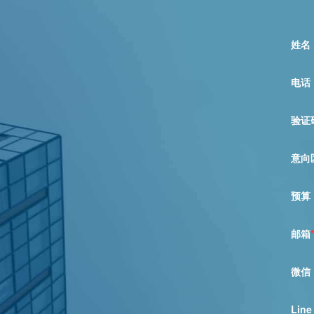
姓名
电话
验证
意向
预算
邮箱
*
微信
Line