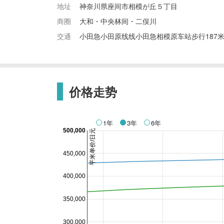
地址
神奈川県座间市相模が丘５丁目
商圈
大和・中央林间・二俣川
交通
小田急小田原线线小田急相模原车站步行187
价格走势
1年
3年
6年
500,000
平米单价/日元
450,000
400,000
350,000
300,000