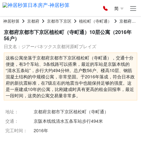
简
神居秒算
京都府
京都市下京区
植松町（寺町通）
京都府京都市下京区植松町（寺町通）10层公寓
京都府京都市下京区植松町（寺町通）10层公寓（2016年
56户）
日文名：ジアーバネツクス京都河原町プレイズ
这栋公寓坐落于京都府京都市下京区植松町（寺町通），交通十分
便捷，有3个车站、3条线路可以搭乘，最近的车站是京阪本线的
“清水五条站”，步行大约494分钟。总户数56户、楼高10层、钢筋
混凝土结构的中规模公寓，非常坚固。于2016年落成，符合日本政
府的新抗震标准，在7级左右的地震当中也能保持足够的强度。这
是一座建成10年的公寓，比刚建成时具有更高的租金回报率，最近
一段时间，这类的公寓交易量非常多。
地址：
京都府京都市下京区植松町（寺町通）
交通：
京阪本线线清水五条车站步行494米
完工时间：
2016年