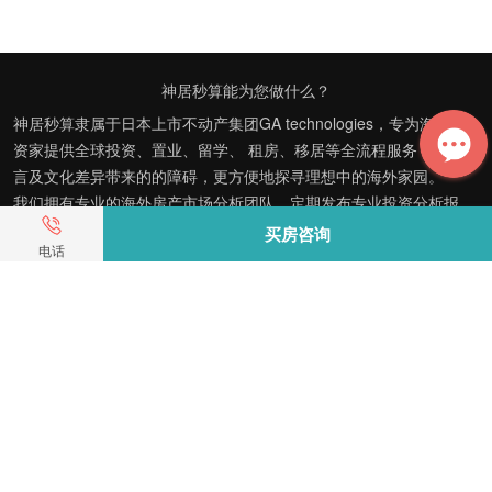
神居秒算能为您做什么？
神居秒算隶属于日本上市不动产集团GA technologies，专为海外投
资家提供全球投资、置业、留学、 租房、移居等全流程服务，打破语
言及文化差异带来的的障碍，更方便地探寻理想中的海外家园。
我们拥有专业的海外房产市场分析团队，定期发布专业投资分析报
告，助您做出更高效、更精准的投资决策。
买房咨询
电话
神居秒算——开启您的海外置业之旅！
上海公司
积爱科技（上海）有限公司
地址: 上海市徐汇区漕溪北路398号 汇智大厦1002室
E-mail：customer@shenjumiaosuan.com
日本公司（東京本社）
株式会社RENOSY ASIA PACIFIC