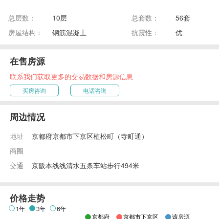
总层数：
10层
总套数：
56套
房屋结构：
钢筋混凝土
抗震性：
优
在售房源
联系我们获取更多的交易数据和房源信息
买房咨询
电话咨询
周边情况
地址
京都府京都市下京区植松町（寺町通）
商圈
交通
京阪本线线清水五条车站步行494米
价格走势
1年
3年
6年
京都府
京都市下京区
该房源