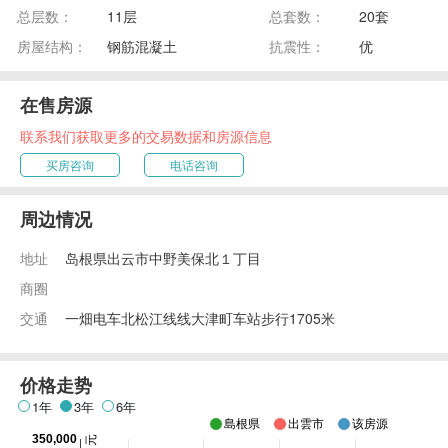
总层数：
11层
总套数：
20套
房屋结构：
钢筋混凝土
抗震性：
优
在售房源
联系我们获取更多的交易数据和房源信息
买房咨询
电话咨询
周边情况
地址
岛根県出云市中野美保北１丁目
商圈
交通
一畑电车北松江线线大津町车站步行1705米
价格走势
1年
3年
6年
島根県
出雲市
该房源
350,000