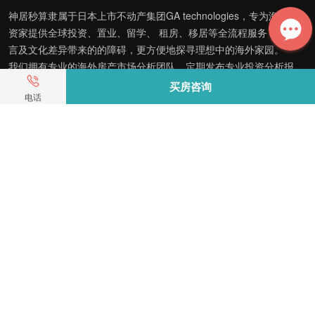
神居秒算隶属于日本上市不动产集团GA technologies，专为海外投
资家提供全球投资、置业、留学、 租房、移居等全流程服务，打破语
言及文化差异带来的的障碍，更方便地探寻理想中的海外家园。
我们拥有专业的海外房产市场分析团队，定期发布专业投资分析报
告，助您做出更高效、更精准的投资决策。
买房咨询
电话
神居秒算——开启您的海外置业之旅！
上海公司
积爱科技（上海）有限公司
地址: 上海市徐汇区漕溪北路398号 汇智大厦1002室
E-mail：customer@shenjumiaosuan.com
日本公司（東京本社）
株式会社RENOSY ASIA PACIFIC
地址: 東京都港区六本木3-2-1
全国服务热线