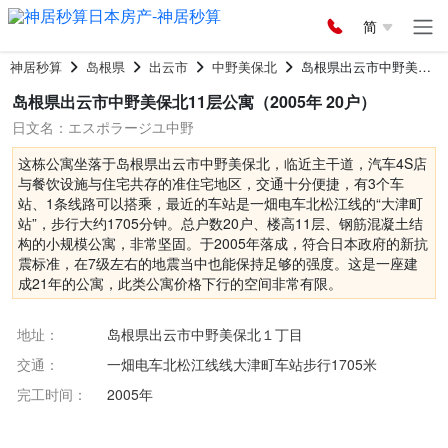
简
神居秒算
岛根県
出云市
中野美保北
岛根県出云市中野美保北11层公寓
岛根県出云市中野美保北11层公寓（2005年 20户）
日文名：エスポラージユ中野
这栋公寓坐落于岛根県出云市中野美保北，临近主干道，汽车4S店
与餐饮设施与住宅共存的准住宅地区，交通十分便捷，有3个车
站、1条线路可以搭乘，最近的车站是一畑电车北松江线的“大津町
站”，步行大约1705分钟。总户数20户、楼高11层、钢筋混凝土结
构的小规模公寓，非常坚固。于2005年落成，符合日本政府的新抗
震标准，在7级左右的地震当中也能保持足够的强度。这是一座建
成21年的公寓，此类公寓价格下行的空间非常有限。
地址：
岛根県出云市中野美保北１丁目
交通：
一畑电车北松江线线大津町车站步行1705米
完工时间：
2005年