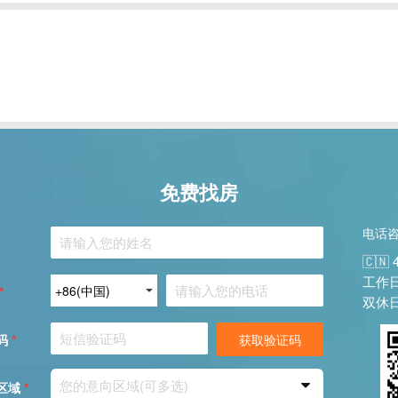
免费找房
电话
🇨🇳 
工作日：
*
双休日：
码
*
获取验证码
您的意向区域(可多选)
区域
*