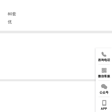
：
80套
：
优
咨询电话
微信客服
公众号
APP