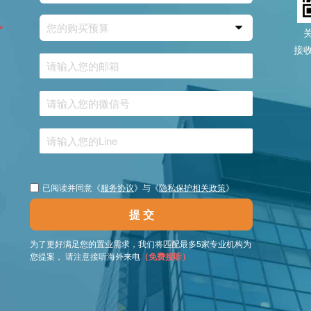
您的购买预算
*
接
已阅读并同意《
服务协议
》与《
隐私保护相关政策
》
提 交
为了更好满足您的置业需求，我们将匹配最多5家专业机构为
您提案， 请注意接听海外来电
（免费接听）