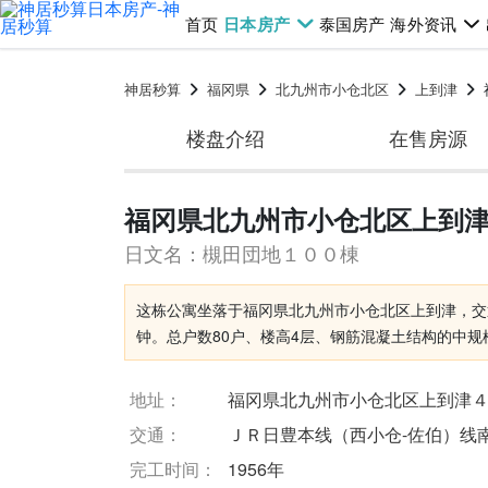
首页
日本房产
泰国房产
海外资讯
神居秒算
福冈県
北九州市小仓北区
上到津
楼盘介绍
在售房源
福冈県北九州市小仓北区上到津4层
日文名：槻田団地１００棟
这栋公寓坐落于福冈県北九州市小仓北区上到津，交通
钟。总户数80户、楼高4层、钢筋混凝土结构的中
地址：
福冈県北九州市小仓北区上到津
交通：
ＪＲ日豊本线（西小仓-佐伯）线南
完工时间：
1956年