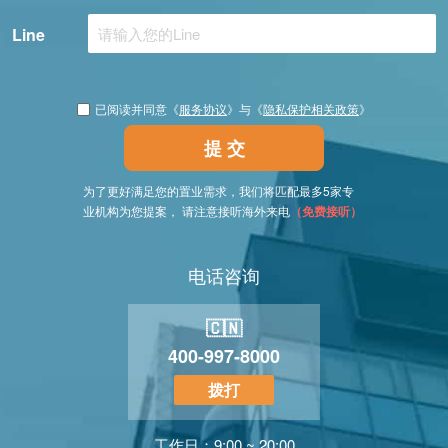
Line
已阅读并同意《
服务协议
》与《
隐私保护相关政策
》
提 交
为了更好满足您的置业需求，我们将匹配最多5家专
业机构为您提案， 请注意接听海外来电
（免费接听）
电话咨询
🇨🇳
400-997-8000
拨打
工作日：9:00 ~ 20:00