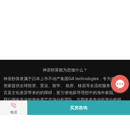
神居秒算能为您做什么？
神居秒算隶属于日本上市不动产集团GA technologies，专为海外投
资家提供全球投资、置业、留学、 租房、移居等全流程服务，打破语
言及文化差异带来的的障碍，更方便地探寻理想中的海外家园。
我们拥有专业的海外房产市场分析团队，定期发布专业投资分析报
告，助您做出更高效、更精准的投资决策。
买房咨询
电话
神居秒算——开启您的海外置业之旅！
上海公司