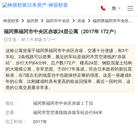
简
神居秒算
福冈県
福冈市中央区
赤坂
福冈県福冈市中央区赤坂24层公寓
福冈県福冈市中央区赤坂24层公寓（2017年 172户）
日文名：ＭＪＲ赤坂タワー
这栋公寓坐落于福冈県福冈市中央区赤坂，交通十分便捷，有3个
车站、2条线路可以搭乘，最近的车站是福冈市営空港线的“赤坂
站”，步行大约64分钟。总户数172户、楼高24层、钢筋混凝土结构
的大规模公寓，非常坚固。于2017年落成，符合日本政府的新抗震
标准，在7级左右的地震当中也能保持足够的强度。这是一座建成8
年的公寓，比刚建成时具有更高的租金回报率，最近一段时间，这
类的公寓交易量非常多。
地址：
福冈県福冈市中央区赤坂１丁目
交通：
福冈市営空港线线赤坂车站步行64米
完工时间：
2017年