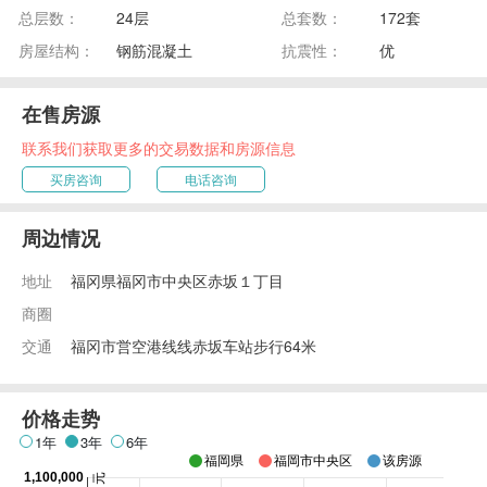
总层数：
24层
总套数：
172套
房屋结构：
钢筋混凝土
抗震性：
优
在售房源
联系我们获取更多的交易数据和房源信息
买房咨询
电话咨询
周边情况
地址
福冈県福冈市中央区赤坂１丁目
商圈
交通
福冈市営空港线线赤坂车站步行64米
价格走势
1年
3年
6年
福岡県
福岡市中央区
该房源
1,100,000