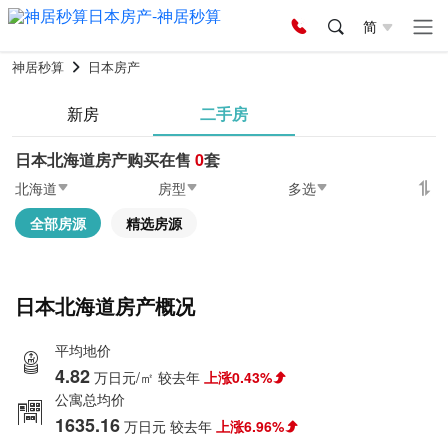
简
神居秒算
日本房产
新房
二手房
日本北海道房产购买在售
0
套
北海道
房型
多选
全部房源
精选房源
日本北海道房产概况
平均地价
4.82
万日元/㎡
较去年
上涨0.43%
公寓总均价
1635.16
万日元
较去年
上涨6.96%