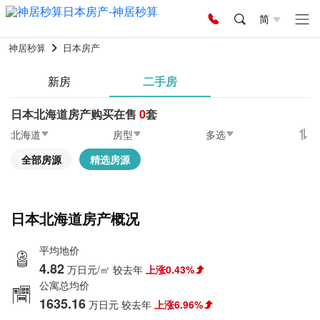
简
神居秒算
日本房产
新房
二手房
日本北海道房产购买在售
0
套
北海道
房型
多选
全部房源
精选房源
日本北海道房产概况
平均地价
4.82
万日元/㎡
较去年
上涨0.43%
公寓总均价
1635.16
万日元
较去年
上涨6.96%