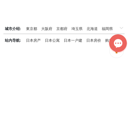
城市介绍:
東京都
大阪府
京都府
埼玉県
北海道
福岡県
千葉県
兵庫県
神奈川県
站内导航:
日本房产
日本公寓
日本一户建
日本房价
购房知识
日本投资概况
日本房产专题
神居秒算能为您做什么？
神居秒算隶属于日本上市不动产集团GA technologies，专为海外投
资家提供全球投资、置业、留学、 租房、移居等全流程服务，打破语
言及文化差异带来的的障碍，更方便地探寻理想中的海外家园。
我们拥有专业的海外房产市场分析团队，定期发布专业投资分析报