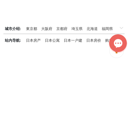
城市介绍:
東京都
大阪府
京都府
埼玉県
北海道
福岡県
千葉県
兵庫県
神奈川県
站内导航:
日本房产
日本公寓
日本一户建
日本房价
购房知识
日本投资概况
日本房产专题
神居秒算能为您做什么？
神居秒算隶属于日本上市不动产集团GA technologies，专为海外投
资家提供全球投资、置业、留学、 租房、移居等全流程服务，打破语
言及文化差异带来的的障碍，更方便地探寻理想中的海外家园。
我们拥有专业的海外房产市场分析团队，定期发布专业投资分析报