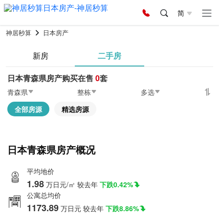
简
神居秒算
日本房产
新房
二手房
日本青森県房产购买在售
0
套
青森県
整栋
多选
全部房源
精选房源
日本青森県房产概况
平均地价
1.98
万日元/㎡
较去年
下跌0.42%
公寓总均价
1173.89
万日元
较去年
下跌8.86%