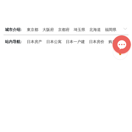
城市介绍:
東京都
大阪府
京都府
埼玉県
北海道
福岡県
千葉県
兵庫県
神奈川県
站内导航:
日本房产
日本公寓
日本一户建
日本房价
购房知识
日本投资概况
日本房产专题
神居秒算能为您做什么？
神居秒算隶属于日本上市不动产集团GA technologies，专为海外投
资家提供全球投资、置业、留学、 租房、移居等全流程服务，打破语
言及文化差异带来的的障碍，更方便地探寻理想中的海外家园。
我们拥有专业的海外房产市场分析团队，定期发布专业投资分析报