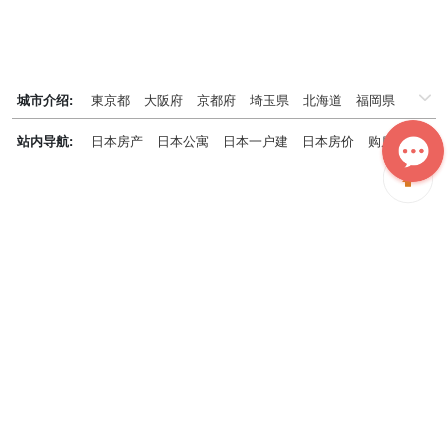
城市介绍:
東京都
大阪府
京都府
埼玉県
北海道
福岡県
千葉県
兵庫県
神奈川県
站内导航:
日本房产
日本公寓
日本一户建
日本房价
购房知识
日本投资概况
日本房产专题
神居秒算能为您做什么？
神居秒算隶属于日本上市不动产集团GA technologies，专为海外投
资家提供全球投资、置业、留学、 租房、移居等全流程服务，打破语
言及文化差异带来的的障碍，更方便地探寻理想中的海外家园。
我们拥有专业的海外房产市场分析团队，定期发布专业投资分析报