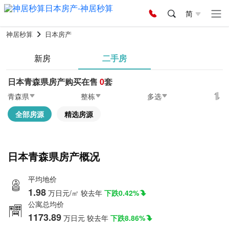
简
神居秒算
日本房产
新房
二手房
日本青森県房产购买在售
0
套
青森県
整栋
多选
全部房源
精选房源
日本青森県房产概况
平均地价
1.98
万日元/㎡
较去年
下跌0.42%
公寓总均价
1173.89
万日元
较去年
下跌8.86%