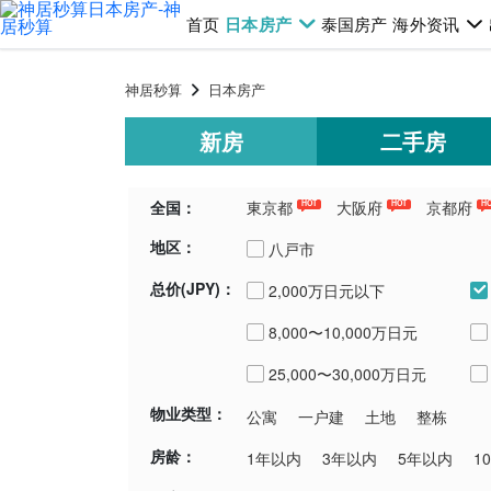
首页
日本房产
泰国房产
海外资讯
神居秒算
日本房产
新房
二手房
全国：
東京都
大阪府
京都府
HOT
HOT
H
地区：
千葉県
埼玉県
青森県
新潟
八戸市
总价(JPY)：
2,000万日元以下
8,000〜10,000万日元
25,000〜30,000万日元
物业类型：
公寓
一户建
土地
整栋
房龄：
1年以内
3年以内
5年以内
1