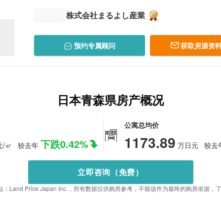
株式会社まるよし産業
预约专属顾问
获取房源资料
日本青森県房产概况
公寓总均价
1173.89
下跌0.42%
/㎡
较去年
万日元
较去
立即咨询（免费）
：Land Price Japan Inc.，所有数据仅供购房参考，不能该作为最终的购房依