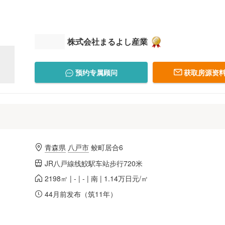
株式会社まるよし産業
预约专属顾问
获取房源资料
青森県
八戸市
鲛町居合6
JR八戸線线鮫駅车站步行720米
2198㎡ | - | - | 南 | 1.14万日元/㎡
44月前发布（筑11年）