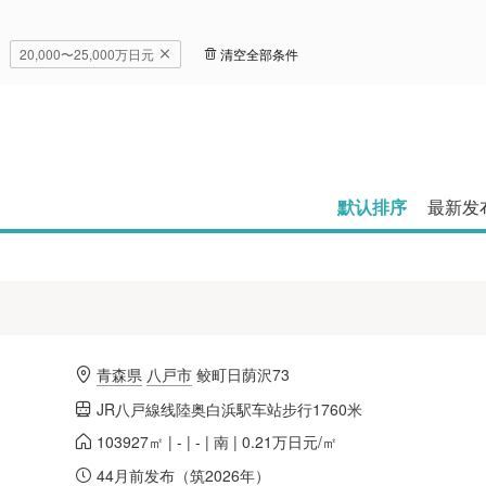
20,000〜25,000万日元
清空全部条件
默认排序
最新发
青森県
八戸市
鲛町日荫沢73
JR八戸線线陸奥白浜駅车站步行1760米
103927㎡ | - | - | 南 | 0.21万日元/㎡
44月前发布（筑2026年）