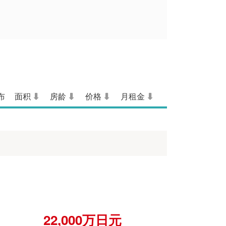
布
面积
房龄
价格
月租金
22,000万日元