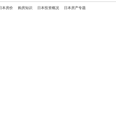
日本房价
购房知识
日本投资概况
日本房产专题
ies，专为海外投资家提供全球投资、置业、留学、 租房、移居等
便地探寻理想中的海外家园。
我们拥有专业的海外房产市场分
、更精准的投资决策。
B站
日本公司（東京本社）
株式会社RENOSY ASIA PACIFIC
地址: 東京都港区六本木3-2-1