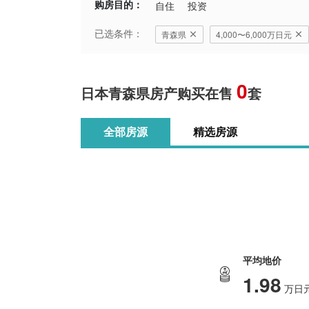
购房目的：
自住
投资
已选条件：
青森県
4,000〜6,000万日元
0
日本青森県房产购买在售
套
全部房源
精选房源
平均地价
1.98
万日元