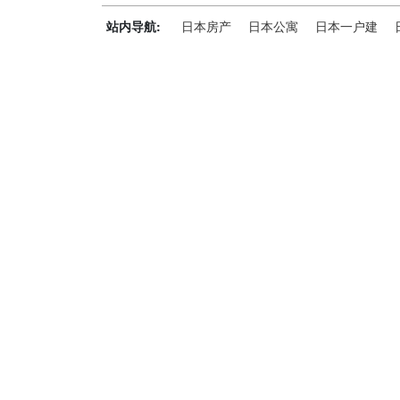
站内导航:
日本房产
日本公寓
日本一户建
神居秒算能为您做什么？
神居秒算隶属于日本上市不动产集团GA technolog
全流程服务，打破语言及文化差异带来的的障碍，更方
析团队，定期发布专业投资分析报告，助您做出更高效
神居秒算——开启您的海外置业之旅！
上海公司
积爱科技（上海）有限公司
地址: 上海市徐汇区漕溪北路398号 汇智大厦1002室