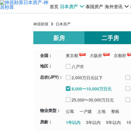
首页
日本房产
泰国房产
海外资讯
神居秒算
日本房产
新房
二手房
全国：
東京都
大阪府
京都府
HOT
HOT
H
地区：
千葉県
埼玉県
青森県
新潟
八戸市
总价(JPY)：
2,000万日元以下
8,000〜10,000万日元
25,000〜30,000万日元
物业类型：
公寓
一户建
土地
整栋
房龄：
1年以内
3年以内
5年以内
1