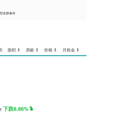
空全部条件
布
面积
房龄
价格
月租金
下跌8.86%
年