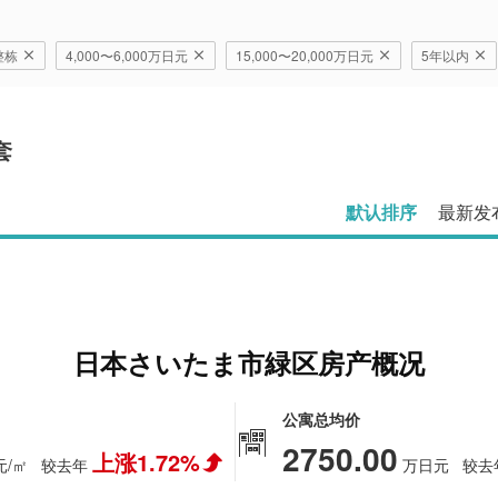
整栋
4,000〜6,000万日元
15,000〜20,000万日元
5年以内
套
默认排序
最新发
日本さいたま市緑区房产概况
公寓总均价
2750.00
上涨1.72%
元/㎡
较去年
万日元
较去