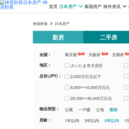
首页
日本房产
泰国房产
海外资讯
神居秒算
日本房产
新房
二手房
全国：
東京都
大阪府
京都府
HOT
HOT
H
地区：
千葉県
埼玉県
青森県
新潟
さいたま市大宮区
总价(JPY)：
2,000万日元以下
所沢市
8,000〜10,000万日元
入間市
25,000〜30,000万日元
物业类型：
整栋
公寓
一户建
土地
房龄：
5年以内
1年以内
3年以内
1