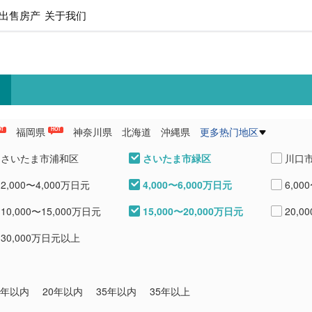
出售房产
关于我们
福岡県
神奈川県
北海道
沖縄県
更多热门地区
OT
HOT
県
愛知県
熊本県
兵庫県
さいたま市緑区
さいたま市浦和区
川口
4,000〜6,000万日元
2,000〜4,000万日元
6,00
鴻巣市
蕨市
戸田
15,000〜20,000万日元
10,000〜15,000万日元
20,0
八潮市
北葛飾郡杉戸町
30,000万日元以上
0年以内
20年以内
35年以内
35年以上