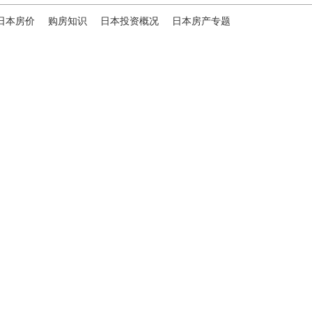
日本房价
购房知识
日本投资概况
日本房产专题
ies，专为海外投资家提供全球投资、置业、留学、 租房、移居等
便地探寻理想中的海外家园。
我们拥有专业的海外房产市场分
、更精准的投资决策。
B站
日本公司（東京本社）
株式会社RENOSY ASIA PACIFIC
地址: 東京都港区六本木3-2-1