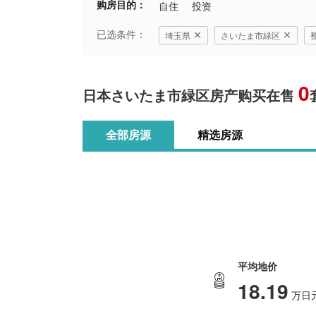
购房目的：
自住
投资
已选条件：
埼玉県
さいたま市緑区
0
日本さいたま市緑区房产购买在售
全部房源
精选房源
平均地价
18.19
万日