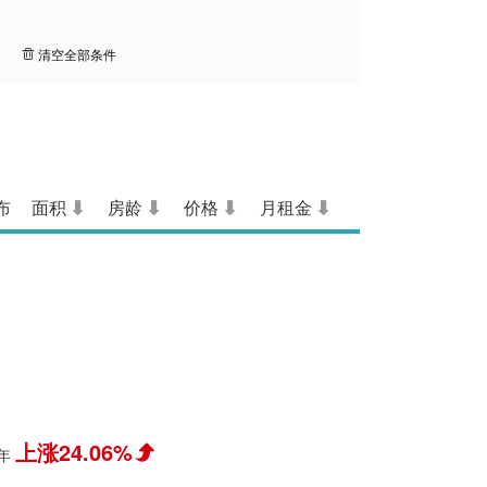
清空全部条件
布
面积
房龄
价格
月租金
上涨24.06%
年