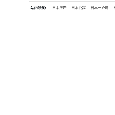
站内导航:
日本房产
日本公寓
日本一户建
神居秒算能为您做什么？
神居秒算隶属于日本上市不动产集团GA technolog
全流程服务，打破语言及文化差异带来的的障碍，更方
析团队，定期发布专业投资分析报告，助您做出更高效
神居秒算——开启您的海外置业之旅！
上海公司
积爱科技（上海）有限公司
地址: 上海市徐汇区漕溪北路398号 汇智大厦1002室