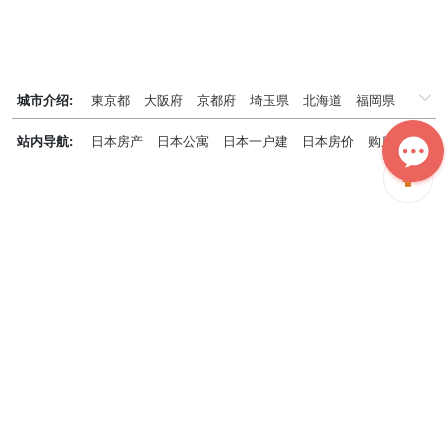
城市介绍:
東京都
大阪府
京都府
埼玉県
北海道
福岡県
千葉県
兵庫県
神奈川県
站内导航:
日本房产
日本公寓
日本一户建
日本房价
购房知识
日本投资概况
日本房产专题
神居秒算能为您做什么？
神居秒算隶属于日本上市不动产集团GA technologies，专为海外投
资家提供全球投资、置业、留学、 租房、移居等全流程服务，打破语
言及文化差异带来的的障碍，更方便地探寻理想中的海外家园。
我们拥有专业的海外房产市场分析团队，定期发布专业投资分析报