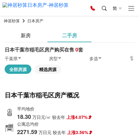
简
神居秒算
日本房产
新房
二手房
日本千葉市稲毛区房产购买在售
0
套
千葉県
房型
多选
全部房源
精选房源
日本千葉市稲毛区房产概况
平均地价
18.30
万日元/㎡
较去年
上涨4.07%
公寓总均价
2271.59
万日元
较去年
上涨3.56%