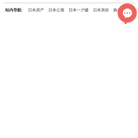
千葉県
兵庫県
神奈川県
站内导航:
日本房产
日本公寓
日本一户建
日本房价
购房知识
日本投资概况
日本房产专题
神居秒算能为您做什么？
神居秒算隶属于日本上市不动产集团GA technologies，专为海外投
资家提供全球投资、置业、留学、 租房、移居等全流程服务，打破语
言及文化差异带来的的障碍，更方便地探寻理想中的海外家园。
我们拥有专业的海外房产市场分析团队，定期发布专业投资分析报
告，助您做出更高效、更精准的投资决策。
神居秒算——开启您的海外置业之旅！
上海公司