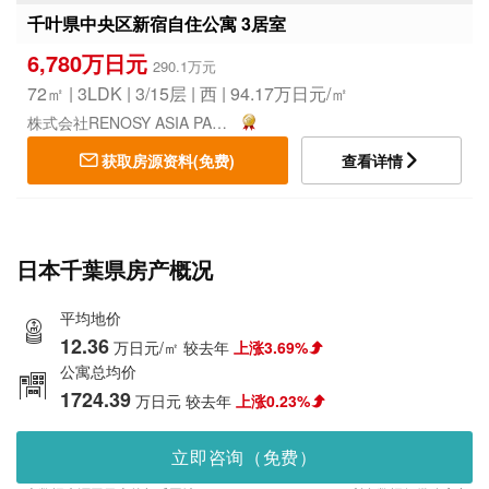
千叶県中央区新宿自住公寓 3居室
6,780万日元
290.1万元
72㎡ | 3LDK | 3/15层 | 西 | 94.17万日元/㎡
株式会社RENOSY ASIA PACIFIC
获取房源资料(免费)
查看详情
日本千葉県房产概况
平均地价
12.36
万日元/㎡
较去年
上涨3.69%
公寓总均价
1724.39
万日元
较去年
上涨0.23%
立即咨询（免费）