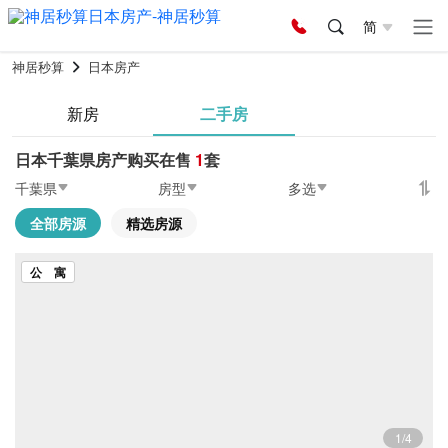
简
神居秒算
日本房产
新房
二手房
日本千葉県房产购买在售
1
套
千葉県
房型
多选
全部房源
精选房源
公 寓
1/4