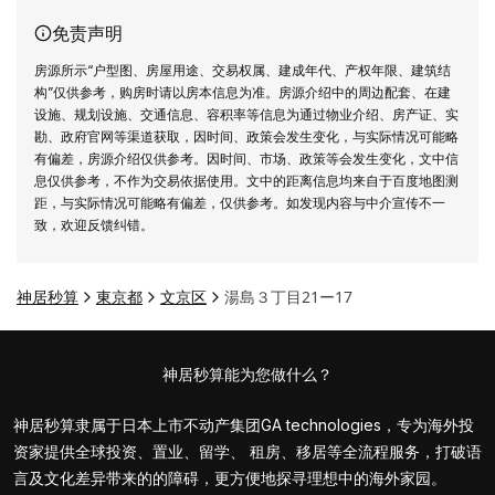
免责声明
房源所示“户型图、房屋用途、交易权属、建成年代、产权年限、建筑结
构”仅供参考，购房时请以房本信息为准。房源介绍中的周边配套、在建
设施、规划设施、交通信息、容积率等信息为通过物业介绍、房产证、实
勘、政府官网等渠道获取，因时间、政策会发生变化，与实际情况可能略
有偏差，房源介绍仅供参考。因时间、市场、政策等会发生变化，文中信
息仅供参考，不作为交易依据使用。文中的距离信息均来自于百度地图测
距，与实际情况可能略有偏差，仅供参考。如发现内容与中介宣传不一
致，欢迎反馈纠错。
神居秒算
東京都
文京区
湯島３丁目21ー17
神居秒算能为您做什么？
神居秒算隶属于日本上市不动产集团GA technologies，专为海外投
资家提供全球投资、置业、留学、 租房、移居等全流程服务，打破语
言及文化差异带来的的障碍，更方便地探寻理想中的海外家园。