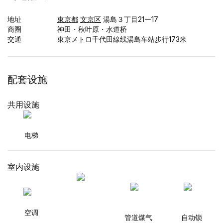
地址
東京都
文京区
湯島３丁目21ー17
商圈
神田・秋叶原・水道桥
交通
東京メトロ千代田線线湯島车站步行173米
配套设施
共用设施
电梯
室内设施
空调
管道煤气
自动锁