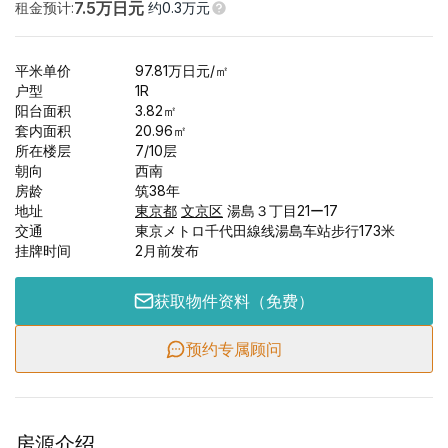
7.5
万日元
租金预计
:
约
0.3
万元
平米单价
97.81
万日元
/㎡
户型
1R
阳台面积
3.82
㎡
套内面积
20.96
㎡
所在楼层
7/
10
层
朝向
西南
房龄
筑38年
地址
東京都
文京区
湯島３丁目21ー17
交通
東京メトロ千代田線线湯島车站步行173米
挂牌时间
2月前发布
获取物件资料（免费）
预约专属顾问
房源介绍