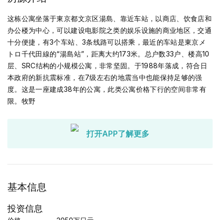
这栋公寓坐落于東京都文京区湯島、靠近车站，以商店、饮食店和
办公楼为中心，可以建设电影院之类的娱乐设施的商业地区，交通
十分便捷，有3个车站、3条线路可以搭乘，最近的车站是東京メ
トロ千代田線的“湯島站”，距离大约173米。总户数33户、楼高10
层、SRC结构的小规模公寓，非常坚固。于1988年落成，符合日
本政府的新抗震标准，在7级左右的地震当中也能保持足够的强
度。这是一座建成38年的公寓，此类公寓价格下行的空间非常有
限。牧野
打开APP了解更多
基本信息
投资信息