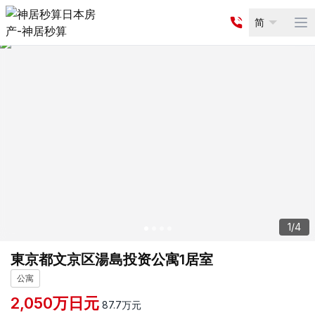
简
Op
1
/
4
東京都文京区湯島投资公寓1居室
公寓
2,050
万日元
87.7
万元