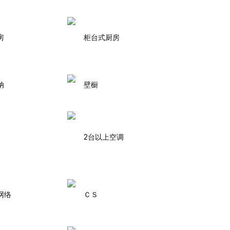
房
柜台式厨房
纳
壁橱
2台以上空调
网络
ＣＳ