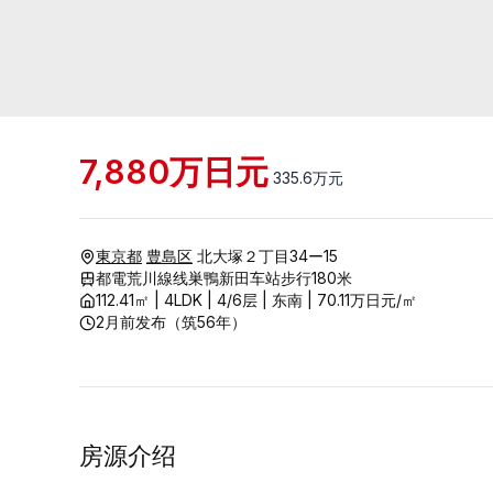
7,880
万日元
335.6
万元
東京都
豊島区
北大塚２丁目34ー15
都電荒川線线巣鴨新田车站步行180米
112.41
㎡ |
4LDK
|
4/
6
层
|
东南
|
70.11
万日元
/㎡
2月前发布
（
筑56年
）
房源介绍