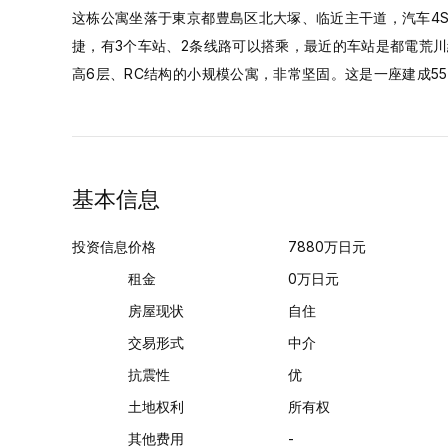
这栋公寓坐落于東京都豊島区北大塚、临近主干道，汽车4
捷，有3个车站、2条线路可以搭乘，最近的车站是都電荒川線
高6层、RC结构的小规模公寓，非常坚固。这是一座建成5
基本信息
投资信息
价格
7880
万日元
租金
0
万日元
房屋现状
自住
交易形式
中介
抗震性
优
土地权利
所有权
其他费用
-