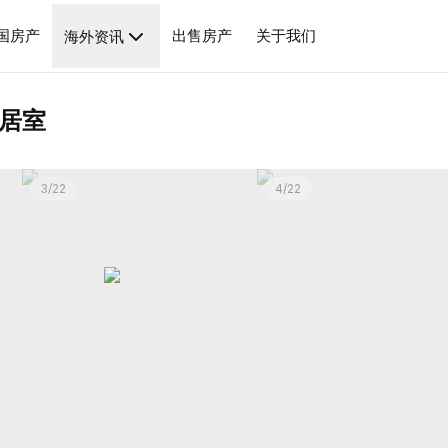
房源介绍
基本信息
周边配套
投资分析
相似房源
代理商
国房产
出售房产
关于我们
海外资讯
居室
3
/
22
4
/
22