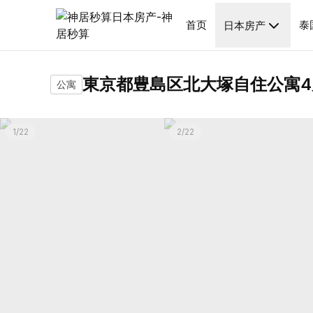
首页
泰
日本房产
東京都豊島区北大塚自住公寓4
公寓
1
/
22
2
/
22