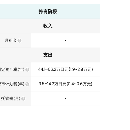
持有阶段
收入
月租金
-
支出
固定资产税(年)
44.1~66.2
万日元
(
1.9~2.8
万元
)
都市计划税(年)
9.5~14.2
万日元
(
0.4~0.6
万元
)
托管费(月)
-