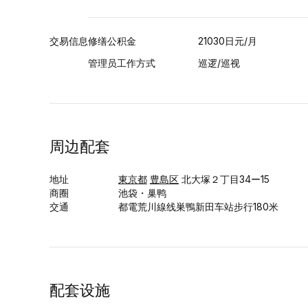
交易信息
修缮公积金
21030日元/月
管理员工作方式
巡逻/巡视
周边配套
地址
東京都
豊島区
北大塚２丁目34ー15
商圈
池袋・巢鸭
交通
都電荒川線线巣鴨新田车站步行180米
配套设施