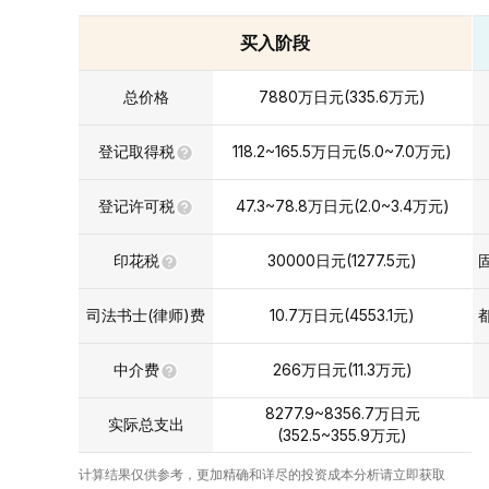
买入阶段
总价格
7880
万日元
(
335.6
万元
)
登记取得税
118.2~165.5
万日元
(
5.0~7.0
万元
)
登记许可税
47.3~78.8
万日元
(
2.0~3.4
万元
)
印花税
30000
日元(
1277.5
元)
司法书士(律师)费
10.7
万日元
(
4553.1
元)
中介费
266
万日元
(
11.3
万元
)
8277.9~8356.7
万日元
实际总支出
(
352.5~355.9
万元
)
计算结果仅供参考，更加精确和详尽的投资成本分析请立即获取