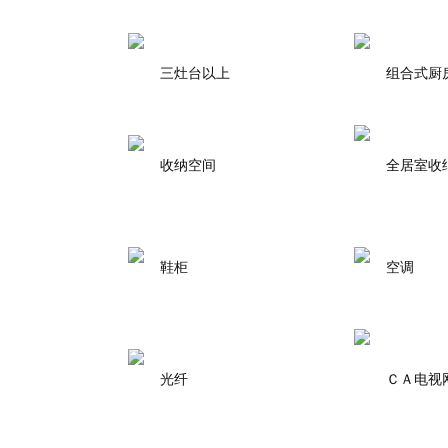
三灶台以上
组合式厨
收纳空间
全居室收
鞋柜
空调
光纤
ＣＡ电视