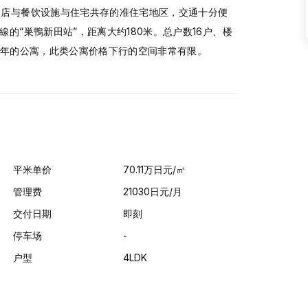
S店与餐饮设施与住宅共存的准住宅地区，交通十分便
的“巣鴨新田站”，距离大约180米。总户数16户、楼
5年的公寓，此类公寓价格下行的空间非常有限。
平米单价
70.11
万日元
/㎡
管理费
21030日元/月
交付日期
即刻
停车场
-
户型
4LDK