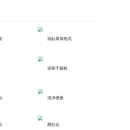
室
浴缸再加热式
浴室干燥机
台
洗浄便座
灶
两灶台