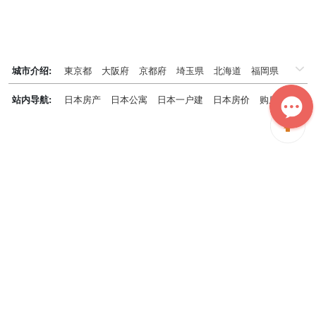
城市介绍:
東京都
大阪府
京都府
埼玉県
北海道
福岡県
千葉県
兵庫県
神奈川県
站内导航:
日本房产
日本公寓
日本一户建
日本房价
购房知识
日本投资概况
日本房产专题
神居秒算能为您做什么？
神居秒算隶属于日本上市不动产集团GA technologies，专为海外投
资家提供全球投资、置业、留学、 租房、移居等全流程服务，打破语
言及文化差异带来的的障碍，更方便地探寻理想中的海外家园。
我们拥有专业的海外房产市场分析团队，定期发布专业投资分析报