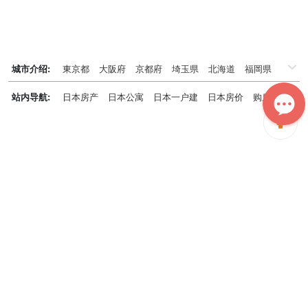
城市介绍:
東京都
大阪府
京都府
埼玉県
北海道
福岡県
千葉県
兵庫県
神奈川県
站内导航:
日本房产
日本公寓
日本一户建
日本房价
购房知识
日本投资概况
日本房产专题
神居秒算能为您做什么？
神居秒算隶属于日本上市不动产集团GA technologies，专为海外投
资家提供全球投资、置业、留学、 租房、移居等全流程服务，打破语
言及文化差异带来的的障碍，更方便地探寻理想中的海外家园。
我们拥有专业的海外房产市场分析团队，定期发布专业投资分析报