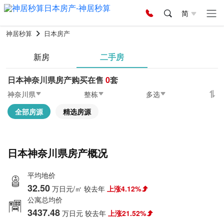
简
神居秒算
日本房产
新房
二手房
日本神奈川県房产购买在售
0
套
神奈川県
整栋
多选
全部房源
精选房源
日本神奈川県房产概况
平均地价
32.50
万日元/㎡
较去年
上涨4.12%
公寓总均价
3437.48
万日元
较去年
上涨21.52%