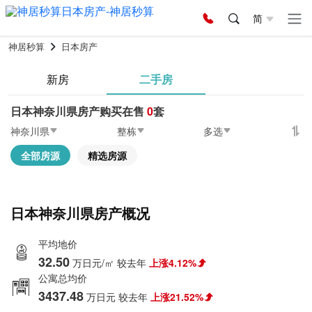
简
神居秒算
日本房产
新房
二手房
日本神奈川県房产购买在售
0
套
神奈川県
整栋
多选
全部房源
精选房源
日本神奈川県房产概况
平均地价
32.50
万日元/㎡
较去年
上涨4.12%
公寓总均价
3437.48
万日元
较去年
上涨21.52%