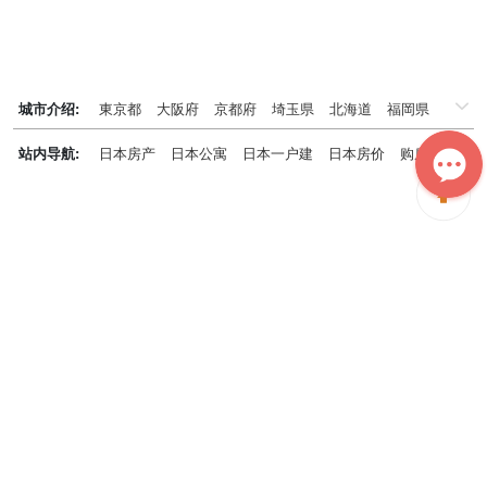
城市介绍:
東京都
大阪府
京都府
埼玉県
北海道
福岡県
千葉県
兵庫県
神奈川県
站内导航:
日本房产
日本公寓
日本一户建
日本房价
购房知识
日本投资概况
日本房产专题
神居秒算能为您做什么？
神居秒算隶属于日本上市不动产集团GA technologies，专为海外投
资家提供全球投资、置业、留学、 租房、移居等全流程服务，打破语
言及文化差异带来的的障碍，更方便地探寻理想中的海外家园。
我们拥有专业的海外房产市场分析团队，定期发布专业投资分析报