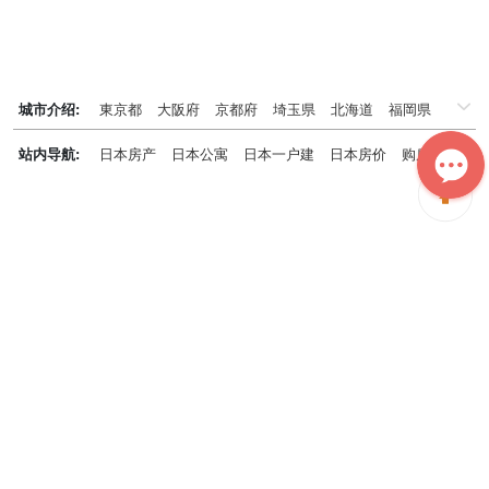
城市介绍:
東京都
大阪府
京都府
埼玉県
北海道
福岡県
千葉県
兵庫県
神奈川県
站内导航:
日本房产
日本公寓
日本一户建
日本房价
购房知识
日本投资概况
日本房产专题
神居秒算能为您做什么？
神居秒算隶属于日本上市不动产集团GA technologies，专为海外投
资家提供全球投资、置业、留学、 租房、移居等全流程服务，打破语
言及文化差异带来的的障碍，更方便地探寻理想中的海外家园。
我们拥有专业的海外房产市场分析团队，定期发布专业投资分析报