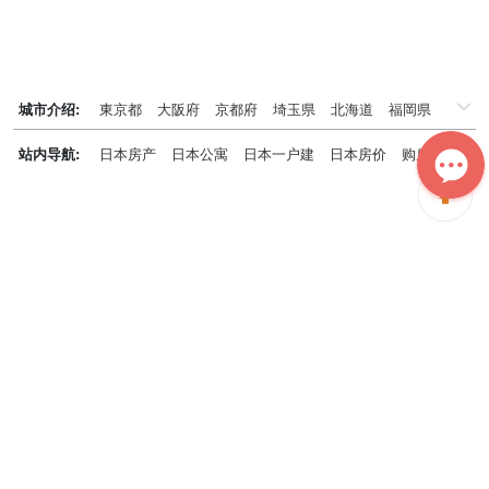
城市介绍:
東京都
大阪府
京都府
埼玉県
北海道
福岡県
千葉県
兵庫県
神奈川県
站内导航:
日本房产
日本公寓
日本一户建
日本房价
购房知识
日本投资概况
日本房产专题
神居秒算能为您做什么？
神居秒算隶属于日本上市不动产集团GA technologies，专为海外投
资家提供全球投资、置业、留学、 租房、移居等全流程服务，打破语
言及文化差异带来的的障碍，更方便地探寻理想中的海外家园。
我们拥有专业的海外房产市场分析团队，定期发布专业投资分析报