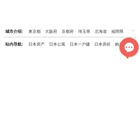
城市介绍:
東京都
大阪府
京都府
埼玉県
北海道
福岡県
千葉県
兵庫県
神奈川県
站内导航:
日本房产
日本公寓
日本一户建
日本房价
购房知识
日本投资概况
日本房产专题
神居秒算能为您做什么？
神居秒算隶属于日本上市不动产集团GA technologies，专为海外投
资家提供全球投资、置业、留学、 租房、移居等全流程服务，打破语
言及文化差异带来的的障碍，更方便地探寻理想中的海外家园。
我们拥有专业的海外房产市场分析团队，定期发布专业投资分析报