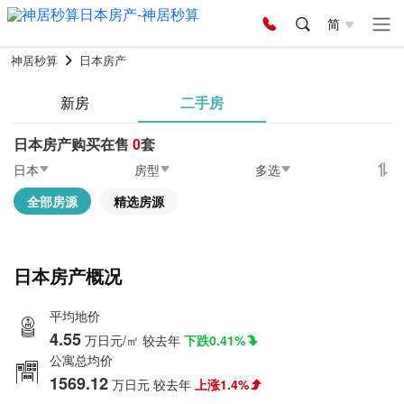
简
神居秒算
日本房产
新房
二手房
日本房产购买在售
0
套
日本
房型
多选
全部房源
精选房源
日本房产概况
平均地价
4.55
万日元/㎡
较去年
下跌0.41%
公寓总均价
1569.12
万日元
较去年
上涨1.4%