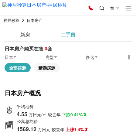
简
神居秒算
日本房产
新房
二手房
日本房产购买在售
0
套
日本
房型
多选
全部房源
精选房源
日本房产概况
平均地价
4.55
万日元/㎡
较去年
下跌0.41%
公寓总均价
1569.12
万日元
较去年
上涨1.4%