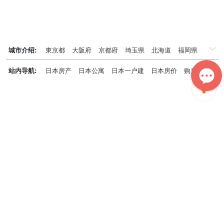
城市介绍:
東京都
大阪府
京都府
埼玉県
北海道
福岡県
千葉県
兵庫県
神奈川県
站内导航:
日本房产
日本公寓
日本一户建
日本房价
购房知识
日本投资概况
日本房产专题
神居秒算能为您做什么？
神居秒算隶属于日本上市不动产集团GA technologies，专为海外投
资家提供全球投资、置业、留学、 租房、移居等全流程服务，打破语
言及文化差异带来的的障碍，更方便地探寻理想中的海外家园。
我们拥有专业的海外房产市场分析团队，定期发布专业投资分析报