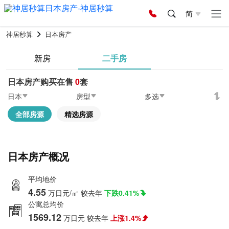
简
神居秒算
日本房产
新房
二手房
日本房产购买在售
0
套
日本
房型
多选
全部房源
精选房源
日本房产概况
平均地价
4.55
万日元/㎡
较去年
下跌0.41%
公寓总均价
1569.12
万日元
较去年
上涨1.4%