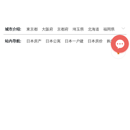
城市介绍:
東京都
大阪府
京都府
埼玉県
北海道
福岡県
千葉県
兵庫県
神奈川県
站内导航:
日本房产
日本公寓
日本一户建
日本房价
购房知识
日本投资概况
日本房产专题
神居秒算能为您做什么？
神居秒算隶属于日本上市不动产集团GA technologies，专为海外投
资家提供全球投资、置业、留学、 租房、移居等全流程服务，打破语
言及文化差异带来的的障碍，更方便地探寻理想中的海外家园。
我们拥有专业的海外房产市场分析团队，定期发布专业投资分析报