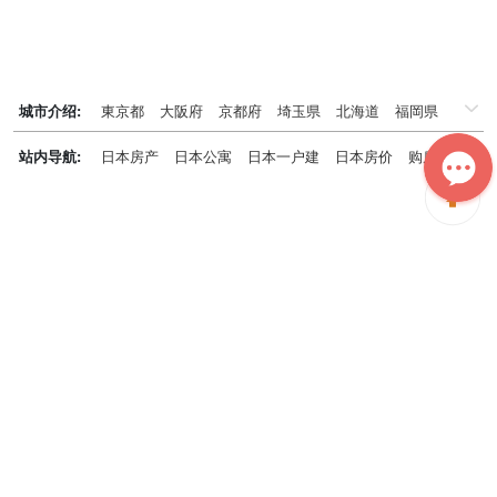
城市介绍:
東京都
大阪府
京都府
埼玉県
北海道
福岡県
千葉県
兵庫県
神奈川県
站内导航:
日本房产
日本公寓
日本一户建
日本房价
购房知识
日本投资概况
日本房产专题
神居秒算能为您做什么？
神居秒算隶属于日本上市不动产集团GA technologies，专为海外投
资家提供全球投资、置业、留学、 租房、移居等全流程服务，打破语
言及文化差异带来的的障碍，更方便地探寻理想中的海外家园。
我们拥有专业的海外房产市场分析团队，定期发布专业投资分析报