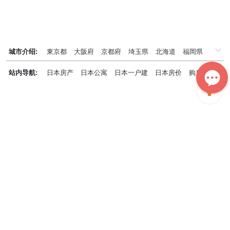
城市介绍:
東京都
大阪府
京都府
埼玉県
北海道
福岡県
千葉県
兵庫県
神奈川県
站内导航:
日本房产
日本公寓
日本一户建
日本房价
购房知识
日本投资概况
日本房产专题
神居秒算能为您做什么？
神居秒算隶属于日本上市不动产集团GA technologies，专为海外投
资家提供全球投资、置业、留学、 租房、移居等全流程服务，打破语
言及文化差异带来的的障碍，更方便地探寻理想中的海外家园。
我们拥有专业的海外房产市场分析团队，定期发布专业投资分析报