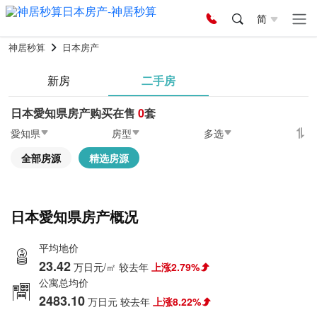
简
神居秒算
日本房产
新房
二手房
日本愛知県房产购买在售
0
套
愛知県
房型
多选
全部房源
精选房源
日本愛知県房产概况
平均地价
23.42
万日元/㎡
较去年
上涨2.79%
公寓总均价
2483.10
万日元
较去年
上涨8.22%