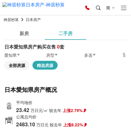
简
神居秒算
日本房产
新房
二手房
日本愛知県房产购买在售
0
套
愛知県
房型
多选
全部房源
精选房源
日本愛知県房产概况
平均地价
23.42
万日元/㎡
较去年
上涨2.79%
公寓总均价
2483.10
万日元
较去年
上涨8.22%