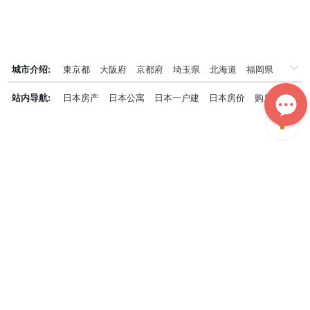
城市介绍:
東京都
大阪府
京都府
埼玉県
北海道
福岡県
千葉県
兵庫県
神奈川県
站内导航:
日本房产
日本公寓
日本一户建
日本房价
购房知识
日本投资概况
日本房产专题
神居秒算能为您做什么？
神居秒算隶属于日本上市不动产集团GA technologies，专为海外投
资家提供全球投资、置业、留学、 租房、移居等全流程服务，打破语
言及文化差异带来的的障碍，更方便地探寻理想中的海外家园。
我们拥有专业的海外房产市场分析团队，定期发布专业投资分析报