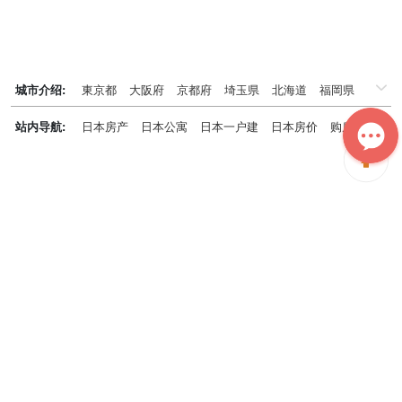
城市介绍:
東京都
大阪府
京都府
埼玉県
北海道
福岡県
千葉県
兵庫県
神奈川県
站内导航:
日本房产
日本公寓
日本一户建
日本房价
购房知识
日本投资概况
日本房产专题
神居秒算能为您做什么？
神居秒算隶属于日本上市不动产集团GA technologies，专为海外投
资家提供全球投资、置业、留学、 租房、移居等全流程服务，打破语
言及文化差异带来的的障碍，更方便地探寻理想中的海外家园。
我们拥有专业的海外房产市场分析团队，定期发布专业投资分析报