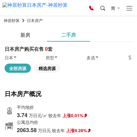
简
神居秒算
日本房产
新房
二手房
日本房产购买在售
0
套
日本
房型
多选
全部房源
精选房源
日本房产概况
平均地价
3.74
万日元/㎡
较去年
上涨0.01%
公寓总均价
2063.58
万日元
较去年
上涨9.28%