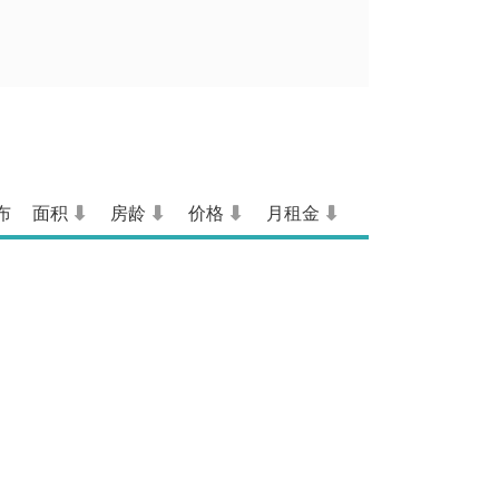
布
面积
房龄
价格
月租金