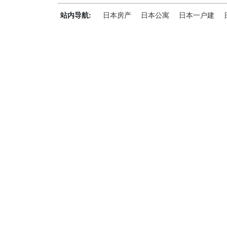
站内导航:
日本房产
日本公寓
日本一户建
神居秒算能为您做什么？
神居秒算隶属于日本上市不动产集团GA technolog
全流程服务，打破语言及文化差异带来的的障碍，更方
析团队，定期发布专业投资分析报告，助您做出更高效
神居秒算——开启您的海外置业之旅！
上海公司
积爱科技（上海）有限公司
地址: 上海市徐汇区漕溪北路398号 汇智大厦1002室