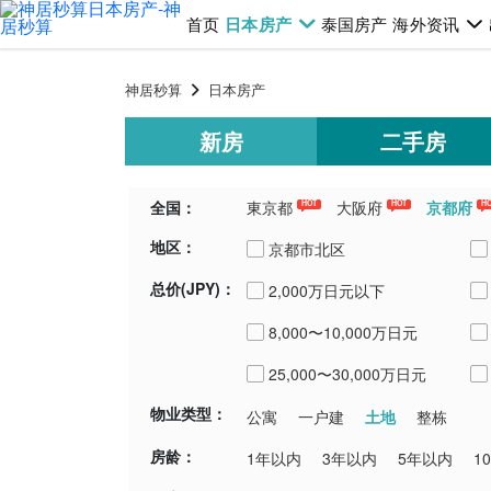
首页
日本房产
泰国房产
海外资讯
神居秒算
日本房产
新房
二手房
全国：
東京都
大阪府
京都府
HOT
HOT
H
地区：
千葉県
埼玉県
青森県
新潟
京都市北区
总价(JPY)：
2,000万日元以下
京都市東山区
8,000〜10,000万日元
京都市伏見区
25,000〜30,000万日元
物业类型：
土地
公寓
一户建
整栋
房龄：
1年以内
3年以内
5年以内
1