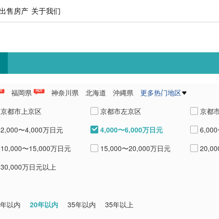
出售房产
关于我们
福岡県
神奈川県
北海道
沖縄県
更多热门地区
OT
HOT
県
愛知県
熊本県
兵庫県
京都市上京区
京都市左京区
京都
4,000〜6,000万日元
2,000〜4,000万日元
6,00
京都市下京区
京都市南区
京都
10,000〜15,000万日元
15,000〜20,000万日元
20,0
宇治
京都市山科区
京都市西京区
30,000万日元以上
20年以内
0年以内
35年以内
35年以上