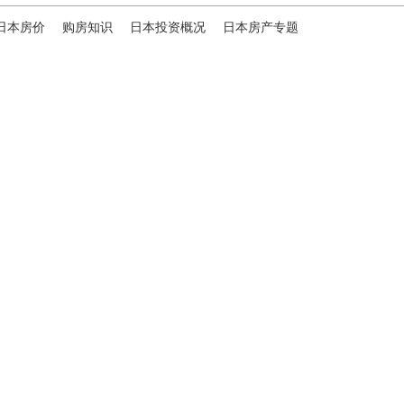
日本房价
购房知识
日本投资概况
日本房产专题
ies，专为海外投资家提供全球投资、置业、留学、 租房、移居等
便地探寻理想中的海外家园。
我们拥有专业的海外房产市场分
、更精准的投资决策。
B站
日本公司（東京本社）
株式会社RENOSY ASIA PACIFIC
地址: 東京都港区六本木3-2-1