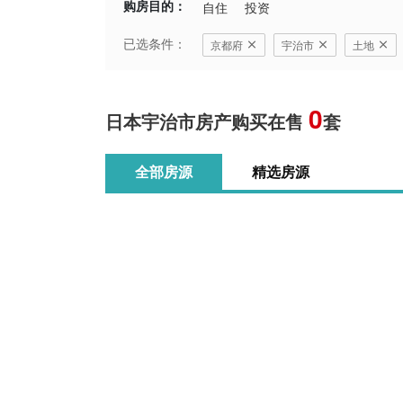
购房目的：
自住
投资
已选条件：
京都府
宇治市
土地
0
日本宇治市房产购买在售
套
全部房源
精选房源