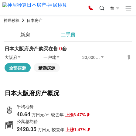
简
神居秒算
日本房产
新房
二手房
日本大阪府房产购买在售
0
套
大阪府
一户建
30,000万日元以上
全部房源
精选房源
日本大阪府房产概况
平均地价
40.64
万日元/㎡
较去年
上涨3.47%
公寓总均价
2428.35
万日元
较去年
上涨1.47%