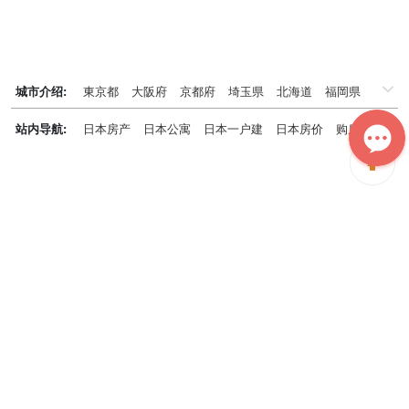
城市介绍:
東京都
大阪府
京都府
埼玉県
北海道
福岡県
千葉県
兵庫県
神奈川県
站内导航:
日本房产
日本公寓
日本一户建
日本房价
购房知识
日本投资概况
日本房产专题
神居秒算能为您做什么？
神居秒算隶属于日本上市不动产集团GA technologies，专为海外投
资家提供全球投资、置业、留学、 租房、移居等全流程服务，打破语
言及文化差异带来的的障碍，更方便地探寻理想中的海外家园。
我们拥有专业的海外房产市场分析团队，定期发布专业投资分析报