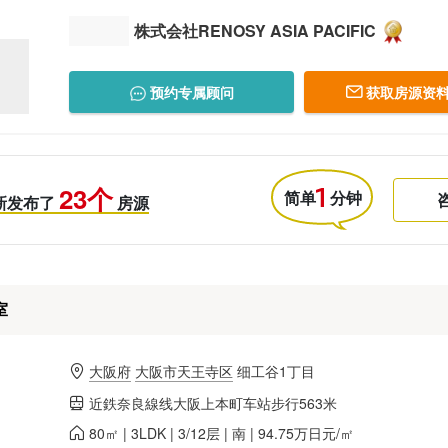
株式会社RENOSY ASIA PACIFIC
预约专属顾问
获取房源资料
23个
简单
分钟
新发布了
房源
室
大阪府
大阪市天王寺区
细工谷1丁目
近鉄奈良線线大阪上本町车站步行563米
80㎡ | 3LDK | 3/12层 | 南 | 94.75万日元/㎡