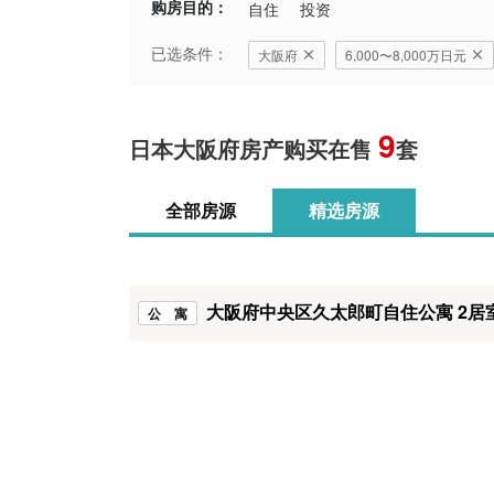
购房目的：
自住
投资
堺市西区
貝塚市
已选条件：
大阪府
6,000〜8,000万日元
富田林市
9
和泉市
日本大阪府房产购买在售
套
全部房源
精选房源
大阪府中央区久太郎町自住公寓 2居
公 寓