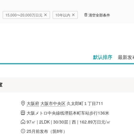
堺市北区
岸和田市
豊中
守口市
枚方市
茨木
15,000〜20,000万日元
10年以内
清空全部条件
寝屋川市
河内長野市
松原
東大阪市
默认排序
最新发
室
大阪府
大阪市中央区
久太郎町１丁目711
大阪メトロ中央線线堺筋本町车站步行136米
97㎡ | 2LDK | 30/30层 | 西 | 162.89万日元/㎡
25月前发布（筑8年）