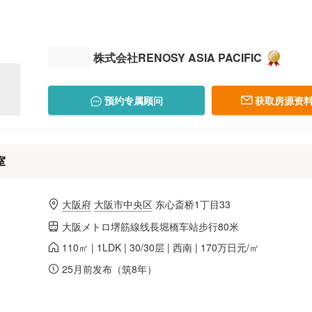
株式会社RENOSY ASIA PACIFIC
预约专属顾问
获取房源资料
室
大阪府
大阪市中央区
东心斎桥1丁目33
大阪メトロ堺筋線线長堀橋车站步行80米
110㎡ | 1LDK | 30/30层 | 西南 | 170万日元/㎡
25月前发布（筑8年）