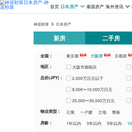
首页
日本房产
泰国房产
海外资讯
神居秒算
日本房产
新房
二手房
全国：
東京都
大阪府
京都府
HOT
HOT
H
地区：
千葉県
埼玉県
青森県
新潟
大阪市都島区
总价(JPY)：
2,000万日元以下
大阪市港区
8,000〜10,000万日元
大阪市東淀川区
25,000〜30,000万日元
大阪市城東区
物业类型：
公寓
一户建
土地
整栋
大阪市西成区
房龄：
1
1年以内
3年以内
5年以内
大阪市北区