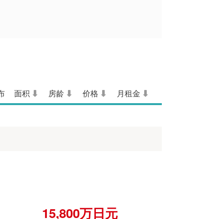
市
市
市
布
面积
房龄
价格
月租金
15,800万日元