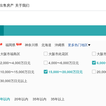
出售房产
关于我们
福岡県
神奈川県
北海道
沖縄県
更多热门地区
OT
HOT
県
愛知県
熊本県
兵庫県
大阪市福島区
大阪市此花区
大阪
6,00
2,000〜4,000万日元
4,000〜6,000万日元
大阪市天王寺区
大阪市浪速区
大阪
15,000〜20,000万日元
10,000〜15,000万日元
20,0
大阪市東成区
大阪市生野区
大阪
30,000万日元以上
大阪市阿倍野区
大阪市住吉区
大阪
大阪市淀川区
大阪市住之江区
大阪
0年以内
20年以内
35年以内
35年以上
大阪市中央区
堺市堺区
堺市