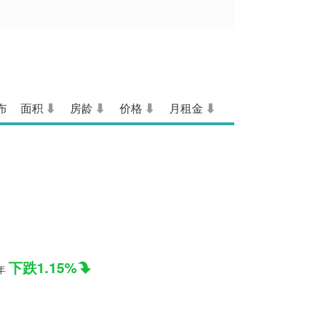
布
面积
房龄
价格
月租金
下跌1.15%
年