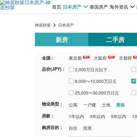
首页
日本房产
泰国房产
海外资讯
神居秒算
日本房产
新房
二手房
全国：
東京都
大阪府
京都府
HOT
HOT
H
总价(JPY)：
千葉県
埼玉県
青森県
新潟
2,000万日元以下
8,000〜10,000万日元
25,000〜30,000万日元
物业类型：
整栋
公寓
一户建
土地
房龄：
1年以内
3年以内
5年以内
1
购房目的：
自住
投资