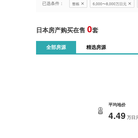
已选条件：
整栋
6,000〜8,000万日元
0
日本房产购买在售
套
全部房源
精选房源
平均地价
4.49
万日元