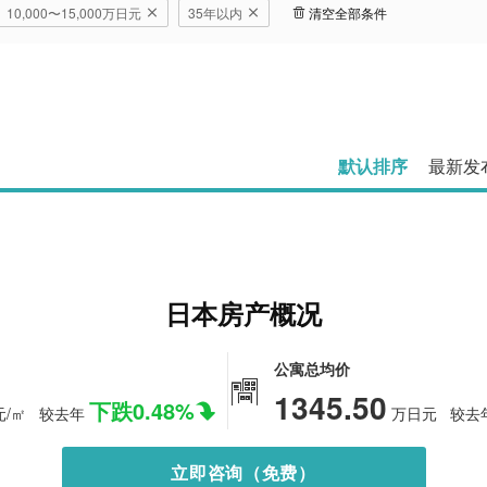
10,000〜15,000万日元
35年以内
清空全部条件
默认排序
最新发
日本房产概况
公寓总均价
1345.50
下跌0.48%
/㎡
较去年
万日元
较去
立即咨询（免费）