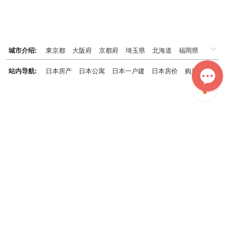
城市介绍:
東京都
大阪府
京都府
埼玉県
北海道
福岡県
千葉県
兵庫県
神奈川県
站内导航:
日本房产
日本公寓
日本一户建
日本房价
购房知识
日本投资概况
日本房产专题
神居秒算能为您做什么？
神居秒算隶属于日本上市不动产集团GA technologies，专为海外投
资家提供全球投资、置业、留学、 租房、移居等全流程服务，打破语
言及文化差异带来的的障碍，更方便地探寻理想中的海外家园。
我们拥有专业的海外房产市场分析团队，定期发布专业投资分析报