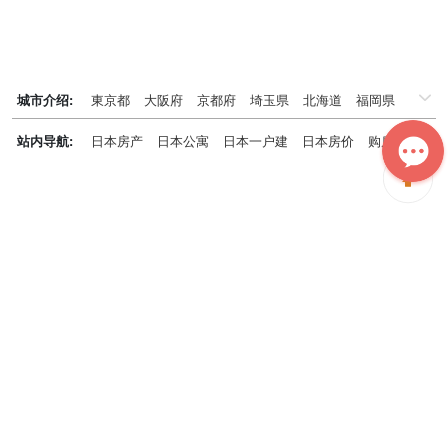
城市介绍:
東京都
大阪府
京都府
埼玉県
北海道
福岡県
千葉県
兵庫県
神奈川県
站内导航:
日本房产
日本公寓
日本一户建
日本房价
购房知识
日本投资概况
日本房产专题
神居秒算能为您做什么？
神居秒算隶属于日本上市不动产集团GA technologies，专为海外投
资家提供全球投资、置业、留学、 租房、移居等全流程服务，打破语
言及文化差异带来的的障碍，更方便地探寻理想中的海外家园。
我们拥有专业的海外房产市场分析团队，定期发布专业投资分析报