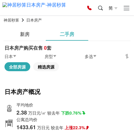
简
神居秒算
日本房产
新房
二手房
日本房产购买在售
0
套
日本
房型
多选
全部房源
精选房源
日本房产概况
平均地价
2.38
万日元/㎡
较去年
下跌0.76%
公寓总均价
1433.61
万日元
较去年
上涨22.3%