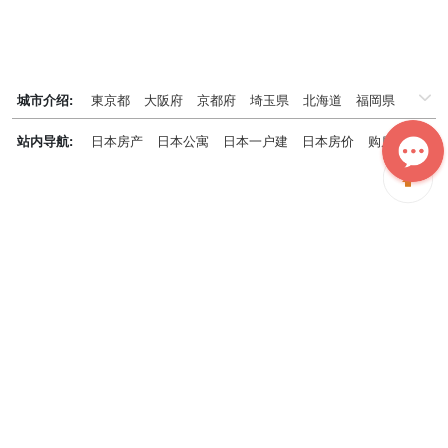
城市介绍:
東京都
大阪府
京都府
埼玉県
北海道
福岡県
千葉県
兵庫県
神奈川県
站内导航:
日本房产
日本公寓
日本一户建
日本房价
购房知识
日本投资概况
日本房产专题
神居秒算能为您做什么？
神居秒算隶属于日本上市不动产集团GA technologies，专为海外投
资家提供全球投资、置业、留学、 租房、移居等全流程服务，打破语
言及文化差异带来的的障碍，更方便地探寻理想中的海外家园。
我们拥有专业的海外房产市场分析团队，定期发布专业投资分析报