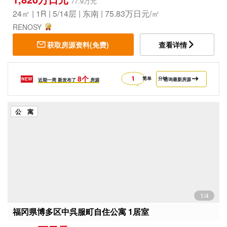
77.9万元
24㎡ | 1R | 5/14层 | 东南 | 75.83万日元/㎡
RENOSY
获取房源资料(免费)
查看详情
8个
简单
分钟
NEW
咨询最新房源
近期一周
新发布了
房源
公 寓
1/4
福冈県博多区中呉服町自住公寓 1居室