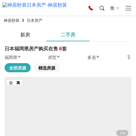
简
神居秒算
日本房产
新房
二手房
日本福岡県房产购买在售
6
套
福岡県
房型
多选
全部房源
精选房源
公 寓
1/4