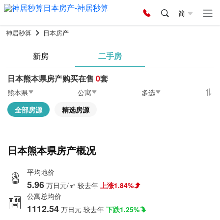
简
神居秒算
日本房产
新房
二手房
日本熊本県房产购买在售
0
套
熊本県
公寓
多选
全部房源
精选房源
日本熊本県房产概况
平均地价
5.96
万日元/㎡
较去年
上涨1.84%
公寓总均价
1112.54
万日元
较去年
下跌1.25%