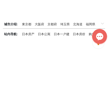
城市介绍:
東京都
大阪府
京都府
埼玉県
北海道
福岡県
千葉県
兵庫県
神奈川県
站内导航:
日本房产
日本公寓
日本一户建
日本房价
购房知识
日本投资概况
日本房产专题
神居秒算能为您做什么？
神居秒算隶属于日本上市不动产集团GA technologies，专为海外投
资家提供全球投资、置业、留学、 租房、移居等全流程服务，打破语
言及文化差异带来的的障碍，更方便地探寻理想中的海外家园。
我们拥有专业的海外房产市场分析团队，定期发布专业投资分析报