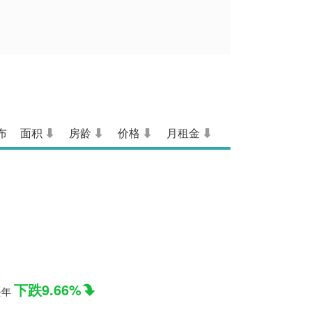
布
面积
房龄
价格
月租金
下跌9.66%
去年