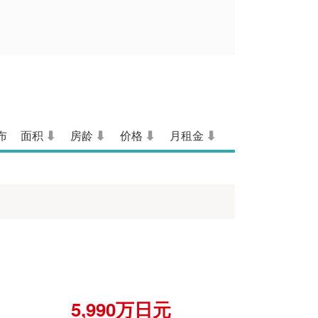
布
面积
房龄
价格
月租金
5,990万日元