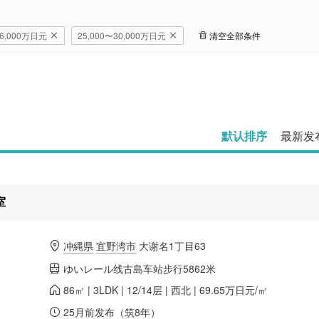
〜6,000万日元
25,000〜30,000万日元
清空全部条件
默认排序
最新发
室
冲縄県
宜野湾市
大谢名1丁目63
ゆいレール线古島车站步行5862米
86㎡ | 3LDK | 12/14层 | 西北 | 69.65万日元/㎡
25月前发布（筑8年）