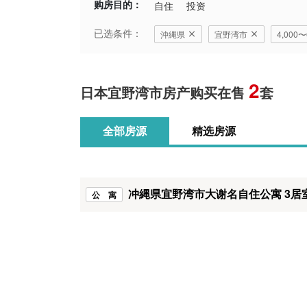
购房目的：
自住
投资
已选条件：
沖縄県
宜野湾市
4,000
2
日本宜野湾市房产购买在售
套
全部房源
精选房源
冲縄県宜野湾市大谢名自住公寓 3居
公 寓