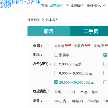
首页
日本房产
泰国房产
海外资讯
神居秒算
日本房产
新房
二手房
全国：
東京都
大阪府
京都府
HOT
HOT
H
地区：
千葉県
埼玉県
青森県
新潟
那覇市
总价(JPY)：
2,000万日元以下
宮古島市
8,000〜10,000万日元
中頭郡中城村
25,000〜30,000万日元
物业类型：
公寓
一户建
土地
整栋
房龄：
1年以内
3年以内
5年以内
1