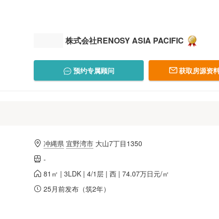
株式会社RENOSY ASIA PACIFIC
预约专属顾问
获取房源资料
冲縄県
宜野湾市
大山7丁目1350
-
81㎡ | 3LDK | 4/1层 | 西 | 74.07万日元/㎡
25月前发布（筑2年）