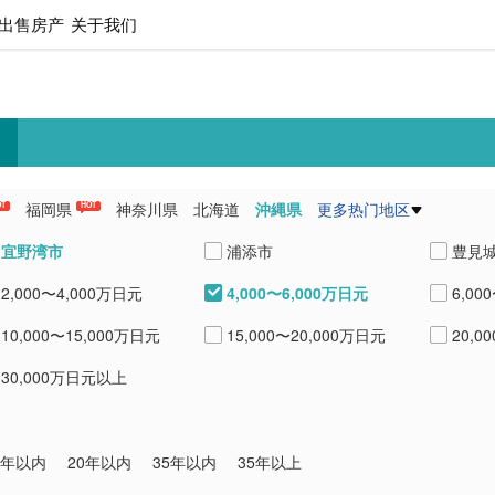
出售房产
关于我们
福岡県
神奈川県
北海道
沖縄県
更多热门地区
OT
HOT
県
愛知県
熊本県
兵庫県
宜野湾市
浦添市
豊見
4,000〜6,000万日元
2,000〜4,000万日元
6,00
国頭郡本部町
国頭郡恩納村
中頭
10,000〜15,000万日元
15,000〜20,000万日元
20,0
30,000万日元以上
0年以内
20年以内
35年以内
35年以上