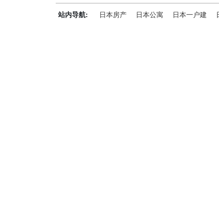
站内导航:
日本房产
日本公寓
日本一户建
神居秒算能为您做什么？
神居秒算隶属于日本上市不动产集团GA technolog
全流程服务，打破语言及文化差异带来的的障碍，更方
析团队，定期发布专业投资分析报告，助您做出更高效
神居秒算——开启您的海外置业之旅！
上海公司
积爱科技（上海）有限公司
地址: 上海市徐汇区漕溪北路398号 汇智大厦1002室