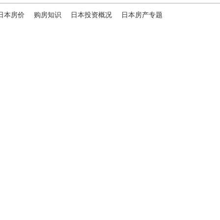
日本房价
购房知识
日本投资概况
日本房产专题
ies，专为海外投资家提供全球投资、置业、留学、 租房、移居等
便地探寻理想中的海外家园。
我们拥有专业的海外房产市场分
、更精准的投资决策。
B站
日本公司（東京本社）
株式会社RENOSY ASIA PACIFIC
地址: 東京都港区六本木3-2-1