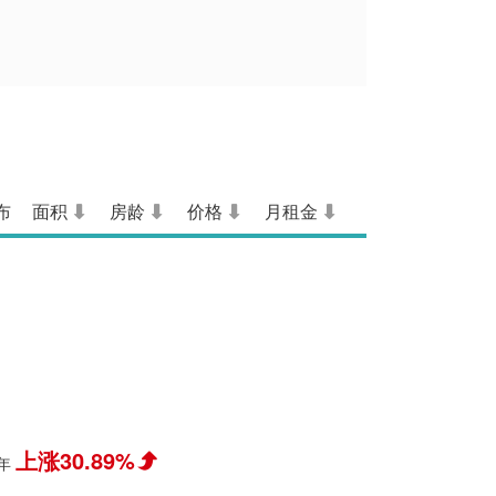
布
面积
房龄
价格
月租金
上涨30.89%
年