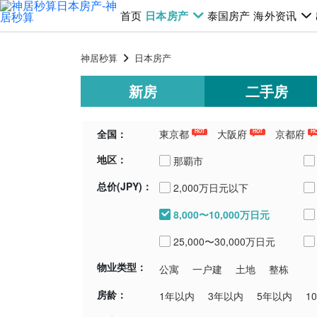
首页
日本房产
泰国房产
海外资讯
神居秒算
日本房产
新房
二手房
全国：
東京都
大阪府
京都府
HOT
HOT
H
地区：
千葉県
埼玉県
青森県
新潟
那覇市
总价(JPY)：
2,000万日元以下
宮古島市
8,000〜10,000万日元
中頭郡中城村
25,000〜30,000万日元
物业类型：
公寓
一户建
土地
整栋
房龄：
1年以内
3年以内
5年以内
1