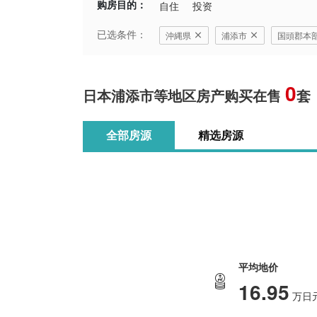
购房目的：
自住
投资
已选条件：
沖縄県
浦添市
国頭郡本
0
日本浦添市等地区房产购买在售
套
全部房源
精选房源
平均地价
16.95
万日