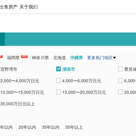
出售房产
关于我们
福岡県
神奈川県
北海道
沖縄県
更多热门地区
OT
HOT
県
愛知県
熊本県
兵庫県
浦添市
宜野湾市
豊見
2,000〜4,000万日元
4,000〜6,000万日元
6,00
国頭郡本部町
国頭郡恩納村
中頭
10,000〜15,000万日元
15,000〜20,000万日元
20,0
30,000万日元以上
0年以内
20年以内
35年以内
35年以上