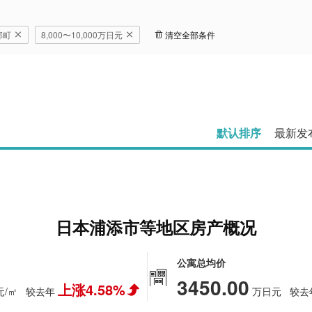
部町
8,000〜10,000万日元
清空全部条件
默认排序
最新发
日本浦添市等地区房产概况
公寓总均价
3450.00
上涨4.58%
元/㎡
较去年
万日元
较去