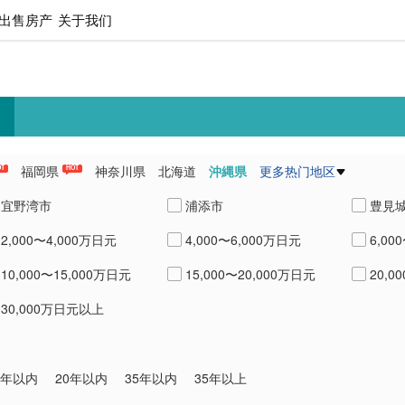
出售房产
关于我们
福岡県
神奈川県
北海道
沖縄県
更多热门地区
OT
HOT
県
愛知県
熊本県
兵庫県
宜野湾市
浦添市
豊見
2,000〜4,000万日元
4,000〜6,000万日元
6,00
国頭郡本部町
国頭郡恩納村
中頭
10,000〜15,000万日元
15,000〜20,000万日元
20,0
30,000万日元以上
0年以内
20年以内
35年以内
35年以上