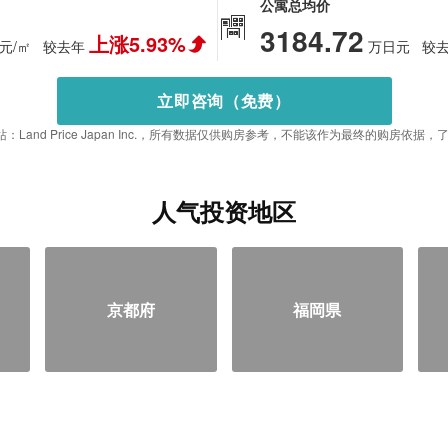
公寓总均价
3184.72
上涨5.93%
元/㎡
较去年
万日元
较
立即咨询（免费）
：Land Price Japan Inc.，所有数据仅供购房参考，不能该作为最终的购房依
人气投资地区
京都府
福岡県