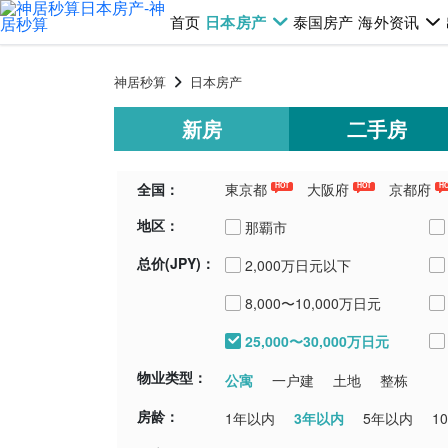
首页
日本房产
泰国房产
海外资讯
神居秒算
日本房产
新房
二手房
全国：
東京都
大阪府
京都府
HOT
HOT
H
地区：
千葉県
埼玉県
青森県
新潟
那覇市
总价(JPY)：
2,000万日元以下
宮古島市
8,000〜10,000万日元
中頭郡中城村
25,000〜30,000万日元
物业类型：
公寓
一户建
土地
整栋
房龄：
3年以内
1年以内
5年以内
1