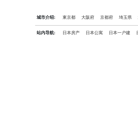
城市介绍:
東京都
大阪府
京都府
埼玉県
站内导航:
日本房产
日本公寓
日本一户建
神居秒算能为您做什么？
神居秒算隶属于日本上市不动产集团GA technolog
全流程服务，打破语言及文化差异带来的的障碍，更方
析团队，定期发布专业投资分析报告，助您做出更高效
神居秒算——开启您的海外置业之旅！