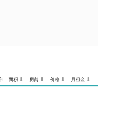
布
面积
房龄
价格
月租金