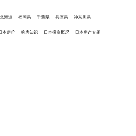
北海道
福岡県
千葉県
兵庫県
神奈川県
日本房价
购房知识
日本投资概况
日本房产专题
ies，专为海外投资家提供全球投资、置业、留学、 租房、移居等
便地探寻理想中的海外家园。
我们拥有专业的海外房产市场分
、更精准的投资决策。
B站