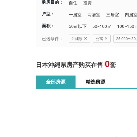
购房目的：
自住
投资
户型：
一居室
两居室
三居室
四居
面积：
50㎡以下
50~100㎡
100~150
已选条件：
沖縄県
公寓
25,000〜3
0
日本沖縄県房产购买在售
套
全部房源
精选房源